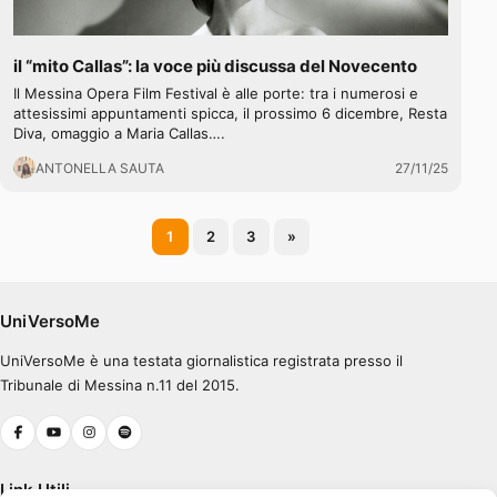
il “mito Callas”: la voce più discussa del Novecento
Il Messina Opera Film Festival è alle porte: tra i numerosi e
attesissimi appuntamenti spicca, il prossimo 6 dicembre, Resta
Diva, omaggio a Maria Callas….
ANTONELLA SAUTA
27/11/25
Paginazione
1
2
3
»
degli
articoli
UniVersoMe
UniVersoMe è una testata giornalistica registrata presso il
Tribunale di Messina n.11 del 2015.
Link Utili