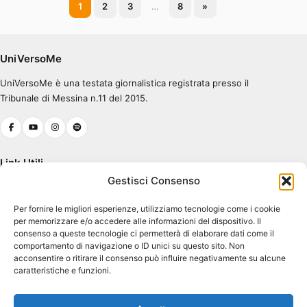
Paginazione
1
2
3
…
8
»
degli
articoli
UniVersoMe
UniVersoMe è una testata giornalistica registrata presso il
Tribunale di Messina n.11 del 2015.
Link Utili
Gestisci Consenso
Chi Siamo
Per fornire le migliori esperienze, utilizziamo tecnologie come i cookie
Cookie Policy (UE)
per memorizzare e/o accedere alle informazioni del dispositivo. Il
Terms & Conditions
consenso a queste tecnologie ci permetterà di elaborare dati come il
comportamento di navigazione o ID unici su questo sito. Non
acconsentire o ritirare il consenso può influire negativamente su alcune
caratteristiche e funzioni.
Contatti
Piazza Pugliatti, 1