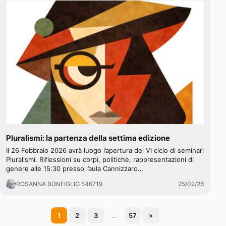
Pluralismi: la partenza della settima edizione
Il 26 Febbraio 2026 avrà luogo l’apertura del VI ciclo di seminari
Pluralismi. Riflessioni su corpi, politiche, rappresentazioni di
genere alle 15:30 presso l’aula Cannizzaro…
ROSANNA BONFIGLIO 546719
25/02/26
Paginazione
1
2
3
…
57
»