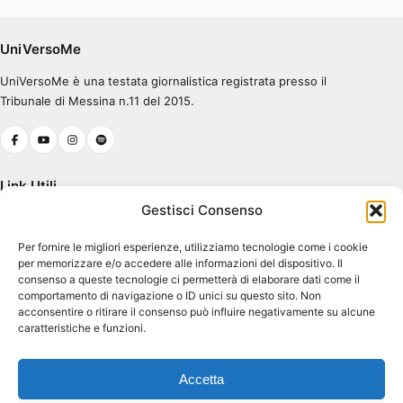
degli
articoli
UniVersoMe
UniVersoMe è una testata giornalistica registrata presso il
Tribunale di Messina n.11 del 2015.
Link Utili
Gestisci Consenso
Chi Siamo
Per fornire le migliori esperienze, utilizziamo tecnologie come i cookie
Cookie Policy (UE)
per memorizzare e/o accedere alle informazioni del dispositivo. Il
Terms & Conditions
consenso a queste tecnologie ci permetterà di elaborare dati come il
comportamento di navigazione o ID unici su questo sito. Non
acconsentire o ritirare il consenso può influire negativamente su alcune
caratteristiche e funzioni.
Contatti
Piazza Pugliatti, 1
Accetta
98122 Messina ME