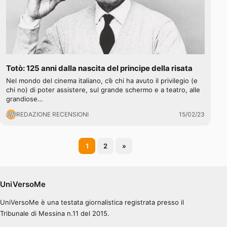
Totò: 125 anni dalla nascita del principe della risata
Nel mondo del cinema italiano, c’è chi ha avuto il privilegio (e
chi no) di poter assistere, sul grande schermo e a teatro, alle
grandiose…
REDAZIONE RECENSIONI
15/02/23
Paginazione
1
2
»
degli
articoli
UniVersoMe
UniVersoMe è una testata giornalistica registrata presso il
Tribunale di Messina n.11 del 2015.