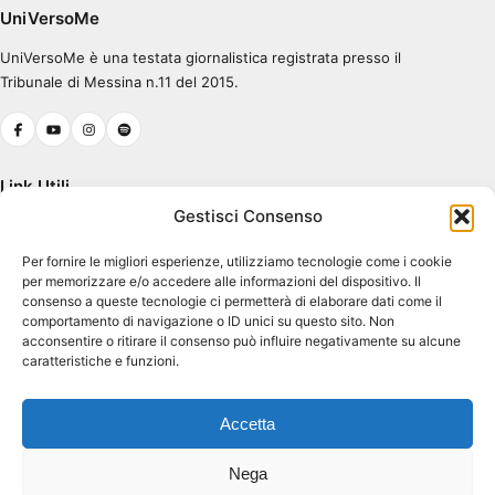
UniVersoMe
UniVersoMe è una testata giornalistica registrata presso il
Tribunale di Messina n.11 del 2015.
Link Utili
Gestisci Consenso
Chi Siamo
Per fornire le migliori esperienze, utilizziamo tecnologie come i cookie
Cookie Policy (UE)
per memorizzare e/o accedere alle informazioni del dispositivo. Il
Terms & Conditions
consenso a queste tecnologie ci permetterà di elaborare dati come il
comportamento di navigazione o ID unici su questo sito. Non
acconsentire o ritirare il consenso può influire negativamente su alcune
caratteristiche e funzioni.
Contatti
Piazza Pugliatti, 1
Accetta
98122 Messina ME
Dir. Resp. Antonio Tavilla
Nega
atavilla@unime.it