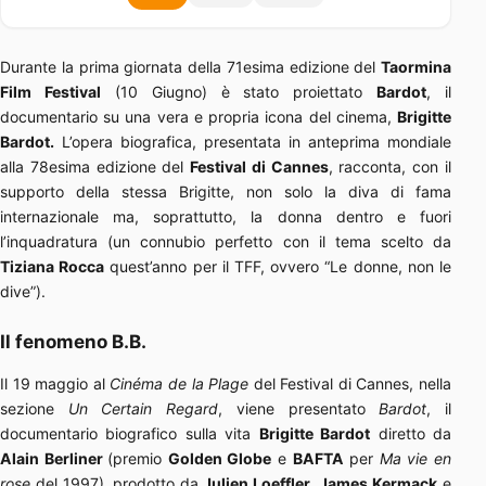
Durante la prima giornata della 71esima edizione del
Taormina
Film Festival
(10 Giugno) è stato proiettato
Bardot
, il
documentario su una vera e propria icona del cinema,
Brigitte
Bardot.
L’opera biografica, presentata in anteprima mondiale
alla 78esima edizione del
Festival di Cannes
, racconta, con il
supporto della stessa Brigitte, non solo la diva di fama
internazionale ma, soprattutto, la donna dentro e fuori
l’inquadratura (un connubio perfetto con il tema scelto da
Tiziana Rocca
quest’anno per il TFF, ovvero “Le donne, non le
dive”).
Il fenomeno B.B.
Il 19 maggio al
Cinéma de la Plage
del Festival di Cannes, nella
sezione
Un Certain Regard
, viene presentato
Bardot
, il
documentario biografico sulla vita
Brigitte Bardot
diretto da
Alain Berliner
(premio
Golden Globe
e
BAFTA
per
Ma vie en
rose
del 1997), prodotto da
Julien Loeffler
,
James Kermack
e