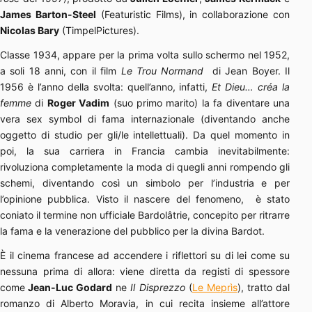
James Barton-Steel
(Featuristic Films), in collaborazione con
Nicolas Bary
(TimpelPictures).
Classe 1934, appare per la prima volta sullo schermo nel 1952,
a soli 18 anni, con il film
Le Trou Normand
di Jean Boyer. Il
1956 è l’anno della svolta: quell’anno, infatti,
Et Dieu… créa la
femme
di
Roger Vadim
(suo primo marito) la fa diventare una
vera sex symbol di fama internazionale (diventando anche
oggetto di studio per gli/le intellettuali). Da quel momento in
poi, la sua carriera in Francia cambia inevitabilmente:
rivoluziona completamente la moda di quegli anni rompendo gli
schemi, diventando così un simbolo per l’industria e per
l’opinione pubblica. Visto il nascere del fenomeno, è stato
coniato il termine non ufficiale Bardolâtrie, concepito per ritrarre
la fama e la venerazione del pubblico per la divina Bardot.
È il cinema francese ad accendere i riflettori su di lei come su
nessuna prima di allora: viene diretta da registi di spessore
come
Jean-Luc Godard
ne
Il Disprezzo
(
Le Meprìs
), tratto dal
romanzo di Alberto Moravia, in cui recita insieme all’attore