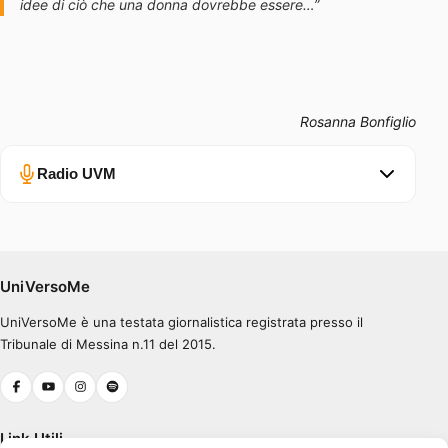
idee di ciò che una donna dovrebbe essere…”
Rosanna Bonfiglio
Radio UVM
Errore nel caricamento.
Ascolta su Spotify
UniVersoMe
UniVersoMe è una testata giornalistica registrata presso il
0:00
0:30
Tribunale di Messina n.11 del 2015.
Link Utili