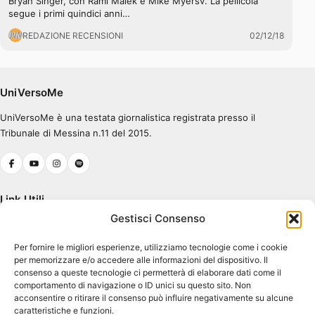
Bryan Singer, con Rami Malek e Mike Myersv. La pellicola
segue i primi quindici anni…
REDAZIONE RECENSIONI
02/12/18
UniVersoMe
UniVersoMe è una testata giornalistica registrata presso il
Tribunale di Messina n.11 del 2015.
Link Utili
Gestisci Consenso
Chi Siamo
Per fornire le migliori esperienze, utilizziamo tecnologie come i cookie
Cookie Policy (UE)
per memorizzare e/o accedere alle informazioni del dispositivo. Il
Terms & Conditions
consenso a queste tecnologie ci permetterà di elaborare dati come il
comportamento di navigazione o ID unici su questo sito. Non
acconsentire o ritirare il consenso può influire negativamente su alcune
caratteristiche e funzioni.
Contatti