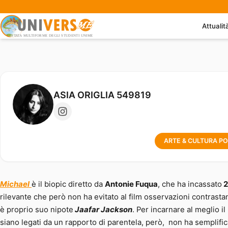
Attualit
Michael – il ritratto di un’icona 
ASIA ORIGLIA 549819
ARTE & CULTURA P
Michael
è il biopic diretto da
Antonie Fuqua
, che ha incassato
2
rilevante che però non ha evitato al film osservazioni contrastant
è proprio suo nipote
Jaafar Jackson
. Per incarnare al meglio i
siano legati da un rapporto di parentela, però, non ha semplific