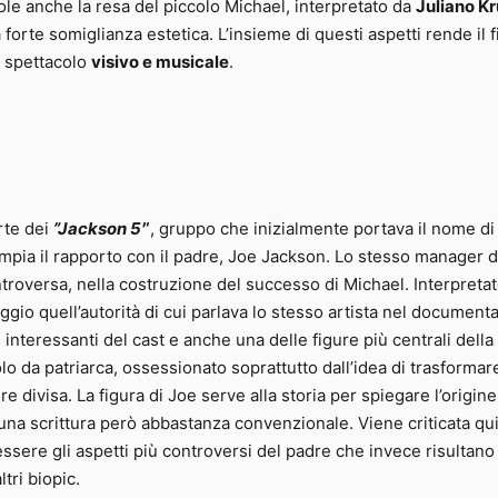
ole anche la resa del piccolo Michael, interpretato da
Juliano K
orte somiglianza estetica. L’insieme di questi aspetti rende il f
 spettacolo
visivo e musicale
.
rte dei
”Jackson 5′
‘
, gruppo che inizialmente portava il nome di
mpia il rapporto con il padre, Joe Jackson. Lo stesso manager d
troversa, nella costruzione del successo di Michael. Interpreta
aggio quell’autorità di cui parlava lo stesso artista nel documenta
nteressanti del cast e anche una delle figure più centrali della 
o da patriarca, ossessionato soprattutto dall’idea di trasformare 
divisa. La figura di Joe serve alla storia per spiegare l’origine
 una scrittura però abbastanza convenzionale. Viene criticata qui
ssere gli aspetti più controversi del padre che invece risultano
tri biopic.