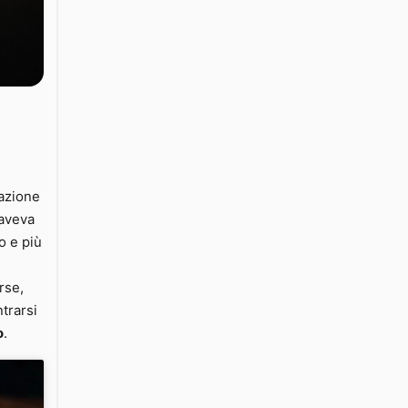
razione
 aveva
o e più
rse,
trarsi
o
.