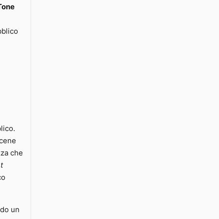
Tone
bblico
lico.
scene
zza che
t
co
ndo un