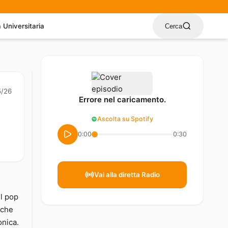
a Universitaria
Cerca
5/26
Errore nel caricamento.
Ascolta su Spotify
0:00
0:30
Vai alla diretta Radio
el pop
 che
onica.