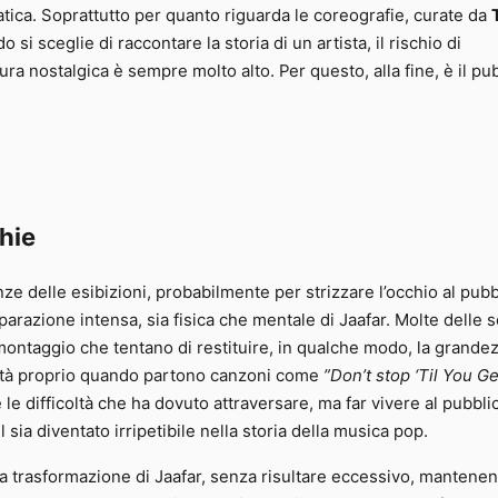
a fatica. Soprattutto per quanto riguarda le coreografie, curate da
si sceglie di raccontare la storia di un artista, il rischio di
ura nostalgica è sempre molto alto. Per questo, alla fine, è il pu
hie
ze delle esibizioni, probabilmente per strizzare l’occhio al pubb
arazione intensa, sia fisica che mentale di Jaafar. Molte delle 
l montaggio che tentano di restituire, in qualche modo, la grande
ntità proprio quando partono canzoni come
”Don’t stop ‘Til You Ge
e le difficoltà che ha dovuto attraversare, ma far vivere al pubbli
sia diventato irripetibile nella storia della musica pop.
 la trasformazione di Jaafar, senza risultare eccessivo, mantene