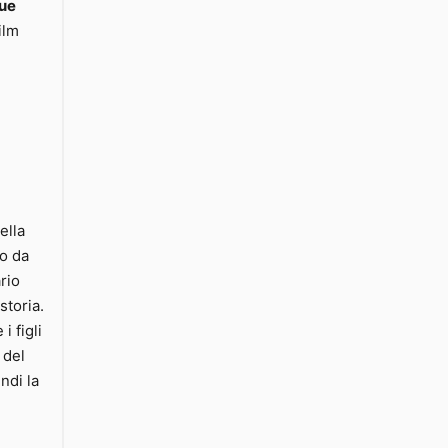
rue
ilm
ella
to da
rio
storia.
i figli
 del
ndi la