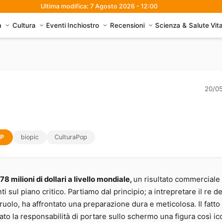
Ultima modifica: 7 Agosto 2026 - 12:00
à
Cultura
Eventi
Inchiostro
Recensioni
Scienza & Salute
Vit
della musica pop
20/0
OP
biopic
CulturaPop
78 milioni di dollari a livello mondiale,
un risultato commerciale
i sul piano critico. Partiamo dal principio; a intrepretare il re d
l ruolo, ha affrontato una preparazione dura e meticolosa. Il fatto
ato la responsabilità di portare sullo schermo una figura così ic