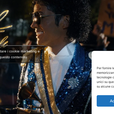
ttare i cookie marketing e
 questo contenuto
Per fornire 
memorizzare 
tecnologie c
unici su que
su alcune ca
Ac