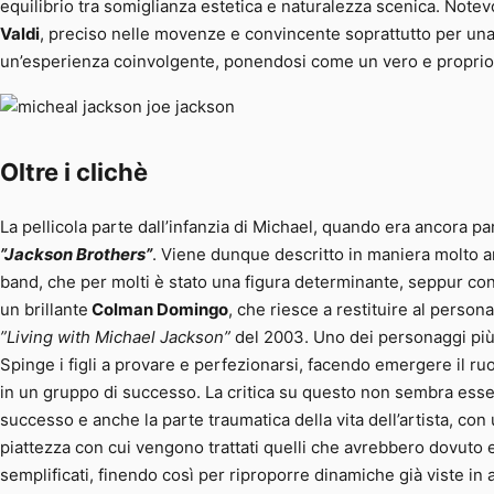
equilibrio tra somiglianza estetica e naturalezza scenica. Notev
Valdi
, preciso nelle movenze e convincente soprattutto per una f
un’esperienza coinvolgente, ponendosi come un vero e proprio
Oltre i clichè
La pellicola parte dall’infanzia di Michael, quando era ancora pa
”Jackson Brothers”
. Viene dunque descritto in maniera molto a
band, che per molti è stato una figura determinante, seppur con
un brillante
Colman Domingo
, che riesce a restituire al person
”Living with Michael Jackson”
del 2003. Uno dei personaggi più i
Spinge i figli a provare e perfezionarsi, facendo emergere il ruol
in un gruppo di successo. La critica su questo non sembra essere 
successo e anche la parte traumatica della vita dell’artista, con
piattezza con cui vengono trattati quelli che avrebbero dovuto e
semplificati, finendo così per riproporre dinamiche già viste in al