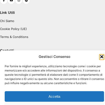
Link Utili
Chi Siamo
Cookie Policy (UE)
Terms & Conditions
Contatti
Gestisci Consenso
Piazza Pugliatti, 1
98122 Messina ME
Per fornire le migliori esperienze, utilizziamo tecnologie come i cookie per
Dir. Resp. Antonio Tavilla
memorizzare e/o accedere alle informazioni del dispositivo. Il consenso a
atavilla@unime.it
queste tecnologie ci permetterà di elaborare dati come il comportamento di
navigazione o ID unici su questo sito. Non acconsentire o ritirare il consenso
Coordinatore Progetto Gaetano Aspa
può influire negativamente su alcune caratteristiche e funzioni.
gaspa@unime.it
Accetta
Fatta con
dalla UNIT Informatica © 2026