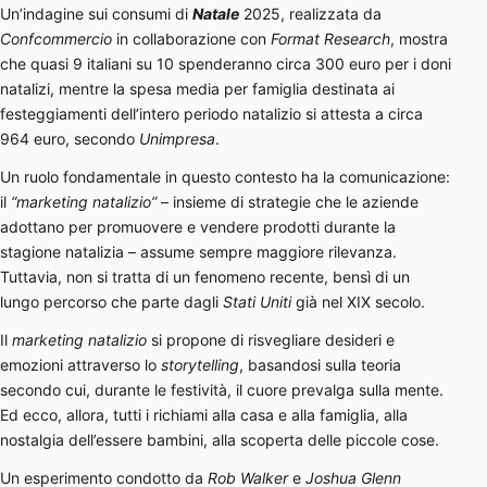
Un’indagine sui consumi di
Natale
2025, realizzata da
Confcommercio
in collaborazione con
Format Research
, mostra
che quasi 9 italiani su 10 spenderanno circa 300 euro per i doni
natalizi, mentre la spesa media per famiglia destinata ai
festeggiamenti dell’intero periodo natalizio si attesta a circa
964 euro, secondo
Unimpresa
.
Un ruolo fondamentale in questo contesto ha la comunicazione:
il
“marketing natalizio”
– insieme di strategie che le aziende
adottano per promuovere e vendere prodotti durante la
stagione natalizia – assume sempre maggiore rilevanza.
Tuttavia, non si tratta di un fenomeno recente, bensì di un
lungo percorso che parte dagli
Stati Uniti
già nel XIX secolo.
Il
marketing natalizio
si propone di risvegliare desideri e
emozioni attraverso lo
storytelling
, basandosi sulla teoria
secondo cui, durante le festività, il cuore prevalga sulla mente.
Ed ecco, allora, tutti i richiami alla casa e alla famiglia, alla
nostalgia dell’essere bambini, alla scoperta delle piccole cose.
Un esperimento condotto da
Rob Walker
e
Joshua Glenn