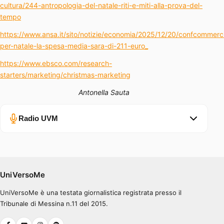
cultura/244-antropologia-del-natale-riti-e-miti-alla-prova-del-
tempo
https://www.ansa.it/sito/notizie/economia/2025/12/20/confcommerc
per-natale-la-spesa-media-sara-di-211-euro_
https://www.ebsco.com/research-
starters/marketing/christmas-marketing
Antonella Sauta
Radio UVM
Errore nel caricamento.
Ascolta su Spotify
UniVersoMe
UniVersoMe è una testata giornalistica registrata presso il
0:00
0:30
Tribunale di Messina n.11 del 2015.