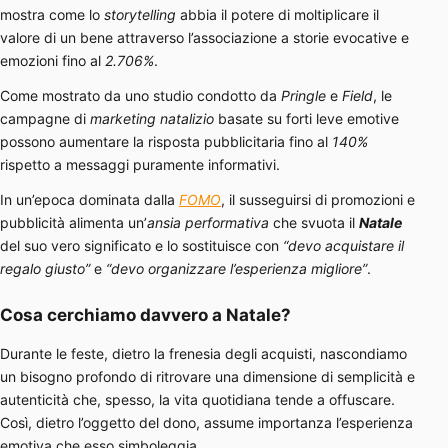
mostra come lo
storytelling
abbia il potere di moltiplicare il
valore di un bene attraverso l’associazione a storie evocative e
emozioni fino al
2.706%
.
Come mostrato da uno studio condotto da
Pringle
e
Field
, le
campagne di
marketing natalizio
basate su forti leve emotive
possono aumentare la risposta pubblicitaria fino al
140%
rispetto a messaggi puramente informativi.
In un’epoca dominata dalla
FOMO
, il susseguirsi di promozioni e
pubblicità alimenta un’
ansia performativa
che svuota il
Natale
del suo vero significato e lo sostituisce con
“devo acquistare il
regalo giusto”
e
“devo organizzare l’esperienza migliore”
.
Cosa cerchiamo davvero a Natale?
Durante le feste, dietro la frenesia degli acquisti, nascondiamo
un bisogno profondo di ritrovare una dimensione di semplicità e
autenticità che, spesso, la vita quotidiana tende a offuscare.
Così, dietro l’oggetto del dono, assume importanza l’esperienza
emotiva che esso simboleggia.