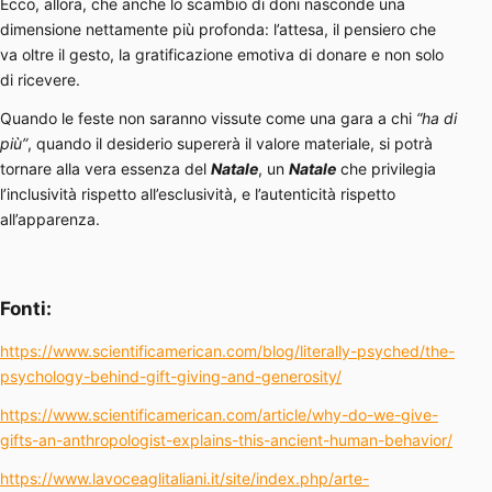
Ecco, allora, che anche lo scambio di doni nasconde una
dimensione nettamente più profonda: l’attesa, il pensiero che
va oltre il gesto, la gratificazione emotiva di donare e non solo
di ricevere.
Quando le feste non saranno vissute come una gara a chi
“ha di
più”
, quando il desiderio supererà il valore materiale, si potrà
tornare alla vera essenza del
Natale
, un
Natale
che privilegia
l’inclusività rispetto all’esclusività, e l’autenticità rispetto
all’apparenza.
Fonti:
https://www.scientificamerican.com/blog/literally-psyched/the-
psychology-behind-gift-giving-and-generosity/
https://www.scientificamerican.com/article/why-do-we-give-
gifts-an-anthropologist-explains-this-ancient-human-behavior/
https://www.lavoceaglitaliani.it/site/index.php/arte-