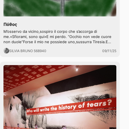
Πόθος
M’osservo da vicino,sospiro il corpo che s’accorga di
me.«Sfiorami, sono qui»E mi perdo. “Occhio non vede cuore
non duole”Forse il mio ne possiede uno,sussurra Tiresia.E…
SILVIA BRUNO 568940
09/11/25