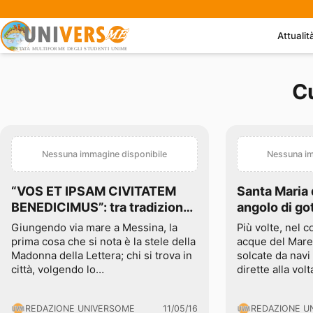
Attualit
C
Nessuna immagine disponibile
Nessuna im
“VOS ET IPSAM CIVITATEM
Santa Maria 
BENEDICIMUS”: tra tradizione,
angolo di go
religione, storia e curiosità
nel cuore de
Giungendo via mare a Messina, la
Più volte, nel 
prima cosa che si nota è la stele della
acque del Mare
Madonna della Lettera; chi si trova in
solcate da navi 
città, volgendo lo…
dirette alla vo
REDAZIONE UNIVERSOME
11/05/16
REDAZIONE U