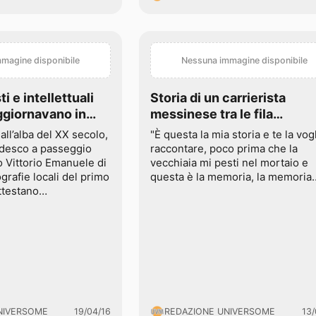
magine disponibile
Nessuna immagine disponibile
i e intellettuali
Storia di un carrierista
ggiornavano in
messinese tra le fila
rd Wagner e il
islamiche, dalla penna di D
all’alba del XX secolo,
"È questa la mia storia e te la vog
ssina
André alle coste reggine:
edesco a passeggio
raccontare, poco prima che la
Scipione Cicala
ro Vittorio Emanuele di
vecchiaia mi pesti nel mortaio e
grafie locali del primo
questa è la memoria, la memoria
ttestano…
NIVERSOME
19/04/16
REDAZIONE UNIVERSOME
13/