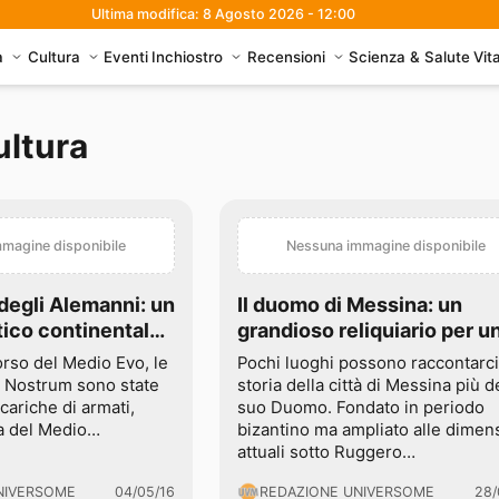
Ultima modifica: 8 Agosto 2026 - 12:00
à
Cultura
Eventi
Inchiostro
Recensioni
Scienza & Salute
Vit
ultura
magine disponibile
Nessuna immagine disponibile
degli Alemanni: un
Il duomo di Messina: un
tico continentale,
grandioso reliquiario per u
l Mediterraneo
città che non molla
corso del Medio Evo, le
Pochi luoghi possono raccontarci
 Nostrum sono state
storia della città di Messina più d
cariche di armati,
suo Duomo. Fondato in periodo
lta del Medio…
bizantino ma ampliato alle dimen
attuali sotto Ruggero…
NIVERSOME
04/05/16
REDAZIONE UNIVERSOME
28/