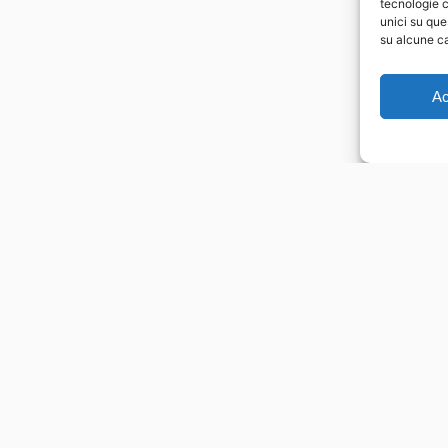
tecnologie c
unici su que
su alcune ca
Ac
Link Utili
i Messina n.11
Chi Siamo
Cookie Policy (UE)
Terms & Conditions