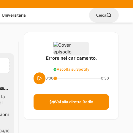
a Universitaria
Cerca
Errore nel caricamento.
Ascolta su Spotify
0:00
0:30
na
 la
Vai alla diretta Radio
el
sioni
04/16