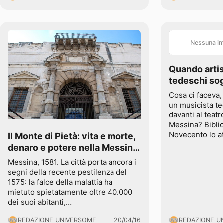
Nessuna im
Quando artist
tedeschi so
Sicilia: Richa
Cosa ci faceva, 
teatro di Me
un musicista t
davanti al teat
Messina? Biblio
Novecento lo a
Il Monte di Pietà: vita e morte,
denaro e potere nella Messina
barocca
Messina, 1581. La città porta ancora i
segni della recente pestilenza del
1575: la falce della malattia ha
mietuto spietatamente oltre 40.000
dei suoi abitanti,…
REDAZIONE UNIVERSOME
20/04/16
REDAZIONE U