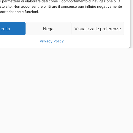
i permetterà di elaborare dati come il comportamento di navigazione o ID
sto sito. Non acconsentire o ritirare il consenso può influire negativamente
ratteristiche e funzioni.
cetta
Nega
Visualizza le preferenze
Privacy Policy
Contatti
Piazza Pugliatti, 1
98122 Messina ME
Dir. Resp. Antonio Tavilla
atavilla@unime.it
Coordinatore Progetto Gaetano Aspa
gaspa@unime.it