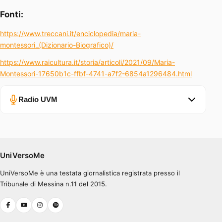
Fonti:
https://www.treccani.it/enciclopedia/maria-
montessori_(Dizionario-Biografico)/
https://www.raicultura.it/storia/articoli/2021/09/Maria-
Montessori-17650b1c-ffbf-4741-a7f2-6854a1296484.html
Radio UVM
Errore nel caricamento.
Ascolta su Spotify
UniVersoMe
UniVersoMe è una testata giornalistica registrata presso il
0:00
0:30
Tribunale di Messina n.11 del 2015.