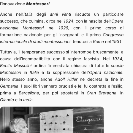
l’innovazione
Montessori
.
Anche nell’
Italia
degli
anni Venti
riscuote un particolare
successo, che culmina, circa nel
1924
, con la nascita dell’
Opera
nazionale Montessori,
nel
1926,
con il primo corso di
formazione nazionale per gli insegnanti e il primo
Congresso
internazionale di studi montessoriani
, tenutosi a
Roma
nel
1931
.
Tuttavia, il temporaneo successo si interrompe bruscamente, a
causa dell’incompatibilità con il regime fascista. Nel
1934,
Benito Mussolini
ordina l’immediata chiusura di tutte le
scuole
Montessori
in
Italia
e la soppressione dell’
Opera nazionale
.
Nello stesso anno, anche
Adolf Hitler
ne decreta la fine in
Germania
. I suoi libri vennero bruciati e lei fu costretta all’esilio,
prima a
Barcellona
, per poi spostarsi in
Gran Bretagna
, in
Olanda
e in
India
.