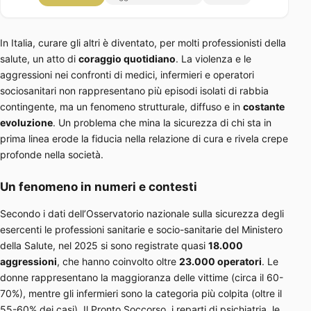
In Italia, curare gli altri è diventato, per molti professionisti della
salute, un atto di
coraggio quotidiano
. La violenza e le
aggressioni nei confronti di medici, infermieri e operatori
sociosanitari non rappresentano più episodi isolati di rabbia
contingente, ma un fenomeno strutturale, diffuso e in
costante
evoluzione
. Un problema che mina la sicurezza di chi sta in
prima linea erode la fiducia nella relazione di cura e rivela crepe
profonde nella società.
Un fenomeno in numeri e contesti
Secondo i dati dell’Osservatorio nazionale sulla sicurezza degli
esercenti le professioni sanitarie e socio-sanitarie del Ministero
della Salute, nel 2025 si sono registrate quasi
18.000
aggressioni
, che hanno coinvolto oltre
23.000 operatori
. Le
donne rappresentano la maggioranza delle vittime (circa il 60-
70%), mentre gli infermieri sono la categoria più colpita (oltre il
55-60% dei casi). Il Pronto Soccorso, i reparti di psichiatria, le