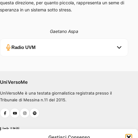
questa direzione, per quanto piccola, rappresenta un seme di
speranza in un sistema sotto stress.
Gaetano Aspa
Radio UVM
Errore nel caricamento.
Ascolta su Spotify
UniVersoMe
UniVersoMe è una testata giornalistica registrata presso il
0:00
0:30
Tribunale di Messina n.11 del 2015.
Link Utili
Gestisci Consenso