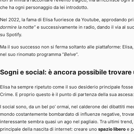
non si limita a raccontare l’evento tragico, ma arricchisce ogni 
che ha ogni personaggio da lei introdotto.
Nel 2022, la fama di Elisa fuoriesce da Youtube, approdando prima
dormire la notte”
e successivamente in radio, dando il via al suo
su Spotify.
Ma il suo successo non si ferma soltanto alle piattaforme: Elisa,
nel suo rinomato programma “
Belve
“.
Sogni e social: è ancora possibile trovare
Elisa ha sempre ripetuto come il suo desiderio principale fosse 
Crime. E proprio questo è il punto di partenza della sua ascesa
I social sono, da un bel po’ ormai, nel calderone dei dibattiti m
mondo costantemente bombardato di influenze negative, trova
interessante sembra quasi un ago nel pagliaio. Tra ultimi trend, co
principale della nascita di internet: creare uno
spazio libero
e p