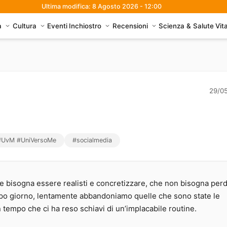
Ultima modifica: 8 Agosto 2026 - 12:00
avoro. Il caso di Elisa True
à
Cultura
Eventi
Inchiostro
Recensioni
Scienza & Salute
Vit
29/0
 #UvM #UniVersoMe
#socialmedia
he bisogna essere realisti e concretizzare, che non bisogna per
 dopo giorno, lentamente abbandoniamo quelle che sono state le
empo che ci ha reso schiavi di un’implacabile routine.