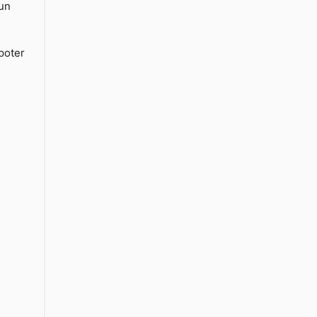
 un
poter