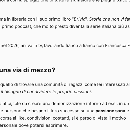
storia con la spiegazione di tutte le sfumature e le pieghe psico
 in libreria con il suo primo libro “
Brividi. Storie che non vi f
 primo podcast, che molto presto diventa la serie italiana più as
 nel 2026, arriva in tv, lavorando fianco a fianco con Francesca 
 una via di mezzo?
quello di trovare una comunità di ragazzi come lei interessati al
:
il bisogno di condividere le proprie passioni
.
ediatici, tale da creare una demonizzazione intorno ad essi: in un
re persone che basano il loro successo su una
passione sana
e
rsa ai like, condivisioni costanti, si è perso di vista il motivo
ersonale dove potersi esprimere.