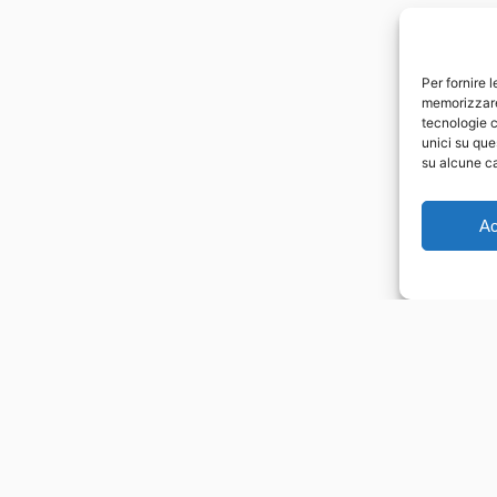
Per fornire 
memorizzare 
tecnologie c
unici su que
su alcune ca
Ac
Link Utili
i Messina n.11
Chi Siamo
Cookie Policy (UE)