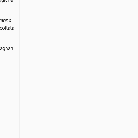
logiche
aranno
coltata
Fagnani