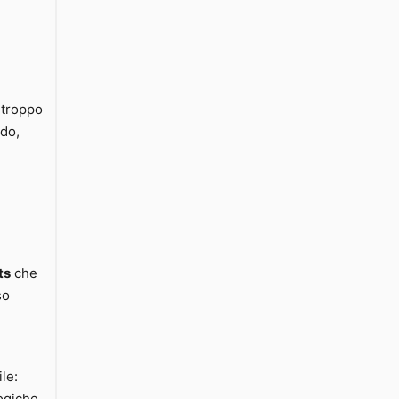
o troppo
ndo,
ts
che
so
ile: