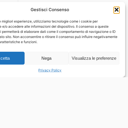
Gestisci Consenso
le migliori esperienze, utilizziamo tecnologie come i cookie per
e/o accedere alle informazioni del dispositivo. Il consenso a queste
i permetterà di elaborare dati come il comportamento di navigazione o ID
sto sito. Non acconsentire o ritirare il consenso può influire negativamente
ratteristiche e funzioni.
cetta
Nega
Visualizza le preferenze
Privacy Policy
Contatti
Piazza Pugliatti, 1
98122 Messina ME
Dir. Resp. Antonio Tavilla