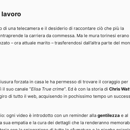
 lavoro
o di una telecamera e il desiderio di raccontare ciò che più la
o e intraprende la carriera da commessa. Ma le mura torinesi eran
anzato – ora attuale marito – trasferendosi dall’altra parte del mo
hiusura forzata in casa le ha permesso di trovare il coraggio per
ì il suo canale “
Elisa True crime
“. Ed è con la storia di
Chris Wat
l giro di tutto il web, acquisendo in pochissimo tempo un succes
cio: ogni video è introdotto con un reminder alla
gentilezza
e al
rio la sua empatia e la cura dei dettagli che la renderanno memorab