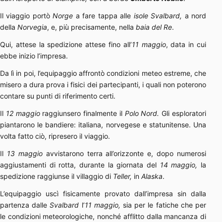
Il viaggio portò
Norge
a fare tappa alle
isole Svalbard,
a nord
della
Norvegia
, e, più precisamente, nella
baia del Re
.
Qui, attese la spedizione attese fino all’
11 maggio
, data in cui
ebbe inizio l’impresa.
Da lì in poi, l’equipaggio affrontò condizioni meteo estreme, che
misero a dura prova i fisici dei partecipanti, i quali non poterono
contare su punti di riferimento certi.
Il
12 maggio
raggiunsero finalmente il
Polo Nord.
Gli esploratori
piantarono le bandiere: italiana, norvegese e statunitense. Una
volta fatto ciò, ripresero il viaggio.
Il
13 maggio
avvistarono terra all’orizzonte e, dopo numerosi
aggiustamenti di rotta, durante la giornata del
14 maggio,
la
spedizione raggiunse il villaggio di
Teller,
in
Alaska
.
L’equipaggio uscì fisicamente provato dall’impresa sin dalla
partenza dalle
Svalbard
l’
11 maggio,
sia per le fatiche che per
le condizioni meteorologiche, nonché afflitto dalla mancanza di