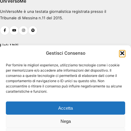
UniVersoMe
UniVersoMe è una testata giornalistica registrata presso il
0:00
0:30
Tribunale di Messina n.11 del 2015.
Link Utili
Gestisci Consenso
Chi Siamo
Per fornire le migliori esperienze, utilizziamo tecnologie come i cookie
Cookie Policy (UE)
per memorizzare e/o accedere alle informazioni del dispositivo. Il
Terms & Conditions
consenso a queste tecnologie ci permetterà di elaborare dati come il
comportamento di navigazione o ID unici su questo sito. Non
acconsentire o ritirare il consenso può influire negativamente su alcune
caratteristiche e funzioni.
Contatti
Piazza Pugliatti, 1
Accetta
98122 Messina ME
Dir. Resp. Antonio Tavilla
Nega
atavilla@unime.it
Coordinatore Progetto Gaetano Aspa