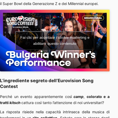
il Super Bowl della Generazione Z e dei Millennial europei.
Fai clic per accettare i cookie marketing e
abilitare questo contenuto
L’ingrediente segreto dell’Eurovision Song
Contest
Perché un evento apparentemente così
camp
,
colorato e a
tratti
kitsch
cattura così tanto l’attenzione di noi universitari?
La risposta risiede nella capacità intrinseca della musica di
trasformarsi in un
rito collettivo
. Sabato sera le stanze degli