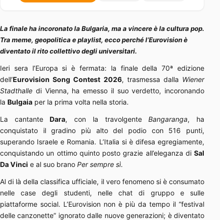
La finale ha incoronato la Bulgaria, ma a vincere è la cultura pop.
Tra meme, geopolitica e playlist, ecco perché l’Eurovision è
diventato il rito collettivo degli universitari.
Ieri sera l’Europa si è fermata: la finale della 70ª edizione
dell’
Eurovision Song Contest 2026
, trasmessa dalla
Wiener
Stadthalle
di Vienna, ha emesso il suo verdetto, incoronando
la
Bulgaia
per la prima volta nella storia.
La cantante
Dara
, con la travolgente
Bangaranga
, ha
conquistato il gradino più alto del podio con 516 punti,
superando Israele e Romania. L’Italia si è difesa egregiamente,
conquistando un ottimo quinto posto grazie all’eleganza di
Sal
Da Vinci
e al suo brano
Per sempre sì
.
Al di là della classifica ufficiale, il vero fenomeno si è consumato
nelle case degli studenti, nelle chat di gruppo e sulle
piattaforme social. L’Eurovision non è più da tempo il “festival
delle canzonette” ignorato dalle nuove generazioni; è diventato