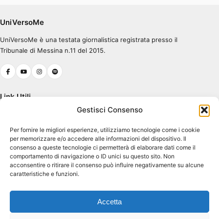
Errore nel caricamento.
Ascolta su Spotify
UniVersoMe
UniVersoMe è una testata giornalistica registrata presso il
0:00
0:30
Tribunale di Messina n.11 del 2015.
Link Utili
Gestisci Consenso
Chi Siamo
Per fornire le migliori esperienze, utilizziamo tecnologie come i cookie
Cookie Policy (UE)
per memorizzare e/o accedere alle informazioni del dispositivo. Il
Terms & Conditions
consenso a queste tecnologie ci permetterà di elaborare dati come il
comportamento di navigazione o ID unici su questo sito. Non
acconsentire o ritirare il consenso può influire negativamente su alcune
caratteristiche e funzioni.
Contatti
Piazza Pugliatti, 1
Accetta
98122 Messina ME
Dir. Resp. Antonio Tavilla