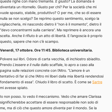
queste righe con mano tremante.
È giusto?
La domanda è
diventata un ritornello. Giusto per chi? Per la società che mi
vuole sposato, stabile, produttivo? O per me, che so di essere
nulla se non scelgo? Se reprimo questo sentimento, scelgo la
vigliaccheria, mi nascondo dietro il “non è il momento”, dietro il
“devo concentrarmi sulla carriera”. Ma reprimere è ancora una
scelta. Anche il rifiuto è un atto di libertà. E l’angoscia è proprio
questo, sapere che non c’è scampo.
Venerdì, 17 ottobre. Ore 11:45. Biblioteca universitaria.
Polvere sui libri. Odore di carta vecchia, di inchiostro sbiadito.
Prendo
L’essere e il nulla
dallo scaffale, lo apro a caso alla
pagina sulle relazioni concrete con l’Altro. “L’amore è un
tentativo di far sì che l’Altro mi liberi dalla mia libertà rendendosi
fondamento di essa”. Chiudo il libro di scatto. È come se
Sartre
mi avesse spiato.
Io non posso. Io vedo il meccanismo. Vedo che amare Clarissa
significherebbe accettare di essere responsabile non solo di
me, ma di ciò che questo amore
diventa
per il mondo. Se la