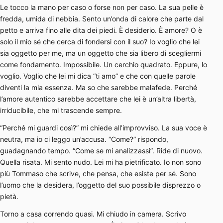
Le tocco la mano per caso o forse non per caso. La sua pelle è
fredda, umida di nebbia. Sento un’onda di calore che parte dal
petto e arriva fino alle dita dei piedi. È desiderio. È amore? O è
solo il mio sé che cerca di fondersi con il suo? Io voglio che lei
sia oggetto per me, ma un oggetto che sia libero di scegliermi
come fondamento. Impossibile. Un cerchio quadrato. Eppure, lo
voglio. Voglio che lei mi dica “ti amo” e che con quelle parole
diventi la mia essenza. Ma so che sarebbe malafede. Perché
l’amore autentico sarebbe accettare che lei è un’altra libertà,
irriducibile, che mi trascende sempre.
“Perché mi guardi così?” mi chiede all’improvviso. La sua voce è
neutra, ma io ci leggo un’accusa. “Come?” rispondo,
guadagnando tempo. “Come se mi analizzassi”. Ride di nuovo.
Quella risata. Mi sento nudo. Lei mi ha pietrificato. Io non sono
più Tommaso che scrive, che pensa, che esiste per sé. Sono
l’uomo che la desidera, l’oggetto del suo possibile disprezzo o
pietà.
Torno a casa correndo quasi. Mi chiudo in camera. Scrivo