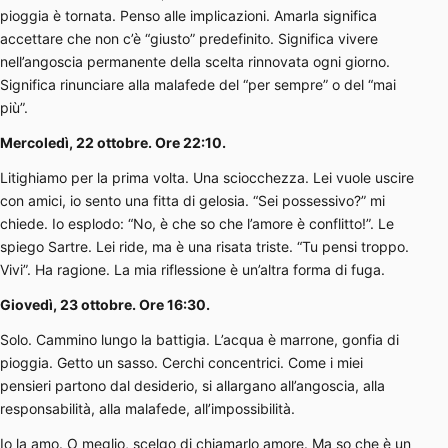
pioggia è tornata. Penso alle implicazioni. Amarla significa
accettare che non c’è “giusto” predefinito. Significa vivere
nell’angoscia permanente della scelta rinnovata ogni giorno.
Significa rinunciare alla malafede del “per sempre” o del “mai
più”.
Mercoledì, 22 ottobre. Ore 22:10.
Litighiamo per la prima volta. Una sciocchezza. Lei vuole uscire
con amici, io sento una fitta di gelosia. “Sei possessivo?” mi
chiede. Io esplodo: “No, è che so che l’amore è conflitto!”. Le
spiego Sartre. Lei ride, ma è una risata triste. “Tu pensi troppo.
Vivi”. Ha ragione. La mia riflessione è un’altra forma di fuga.
Giovedì, 23 ottobre. Ore 16:30.
Solo. Cammino lungo la battigia. L’acqua è marrone, gonfia di
pioggia. Getto un sasso. Cerchi concentrici. Come i miei
pensieri partono dal desiderio, si allargano all’angoscia, alla
responsabilità, alla malafede, all’impossibilità.
Io la amo. O meglio, scelgo di chiamarlo amore. Ma so che è un