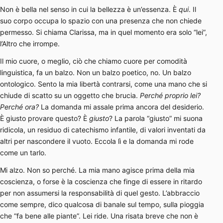
Non è bella nel senso in cui la bellezza è un’essenza. È
qui
. Il
suo corpo occupa lo spazio con una presenza che non chiede
permesso. Si chiama Clarissa, ma in quel momento era solo “lei”,
l’Altro che irrompe.
Il mio cuore, o meglio, ciò che chiamo cuore per comodità
linguistica, fa un balzo. Non un balzo poetico, no. Un balzo
ontologico. Sento la mia libertà contrarsi, come una mano che si
chiude di scatto su un oggetto che brucia.
Perché proprio lei?
Perché ora?
La domanda mi assale prima ancora del desiderio.
È giusto provare questo? È
giusto
? La parola “giusto” mi suona
ridicola, un residuo di catechismo infantile, di valori inventati da
altri per nascondere il vuoto. Eccola lì e la domanda mi rode
come un tarlo.
Mi alzo. Non so perché. La mia mano agisce prima della mia
coscienza, o forse è la coscienza che finge di essere in ritardo
per non assumersi la responsabilità di quel gesto. L’abbraccio
come sempre, dico qualcosa di banale sul tempo, sulla pioggia
che “fa bene alle piante”. Lei ride. Una risata breve che non è