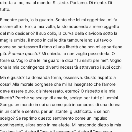
diretta a me, ma al mondo. Si siede. Parliamo. Di niente. Di
tutto.
E mentre parla, io la guardo. Sento che lei mi oggettiva, mi fa
essere altro. E io, a mia volta, la sto riducendo a mero oggetto
del mio desiderio? Il suo collo, la curva della clavicola sotto la
maglia umida, il modo in cui le dita tamburellano sul tavolo
come se battessero il ritmo di una libertà che non mi appartiene
più.
È amore questo?
Mi chiedo. Io non voglio possederla. O
forse sì. Voglio che lei mi guardi e dica “Tu esisti per me”. Voglio
che la mia contingenza diventi necessità attraverso i suoi occhi.
Ma è giusto? La domanda torna, ossessiva. Giusto rispetto a
cosa? Alla morale borghese che mi ha insegnato che l’amore
deve essere puro, disinteressato, eterno? O rispetto alla mia
libertà? Perché se scelgo di amarla, scelgo per tutti gli uomini.
Scelgo un mondo in cui un uomo può innamorarsi di una donna
in un caffè e sentirsi, per un istante, giustificato. E se non
scelgo? Se reprimo questo sentimento come un impulso
contingente, allora sono in malafede. Mi nascondo dietro la mia
“razionalità”, dietro il “non è il momento”, dietro il “non sono