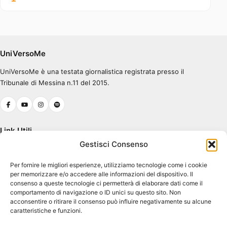
Errore nel caricamento.
Ascolta su Spotify
UniVersoMe
UniVersoMe è una testata giornalistica registrata presso il
0:00
0:30
Tribunale di Messina n.11 del 2015.
Link Utili
Gestisci Consenso
Chi Siamo
Per fornire le migliori esperienze, utilizziamo tecnologie come i cookie
Cookie Policy (UE)
per memorizzare e/o accedere alle informazioni del dispositivo. Il
Terms & Conditions
consenso a queste tecnologie ci permetterà di elaborare dati come il
comportamento di navigazione o ID unici su questo sito. Non
acconsentire o ritirare il consenso può influire negativamente su alcune
caratteristiche e funzioni.
Contatti