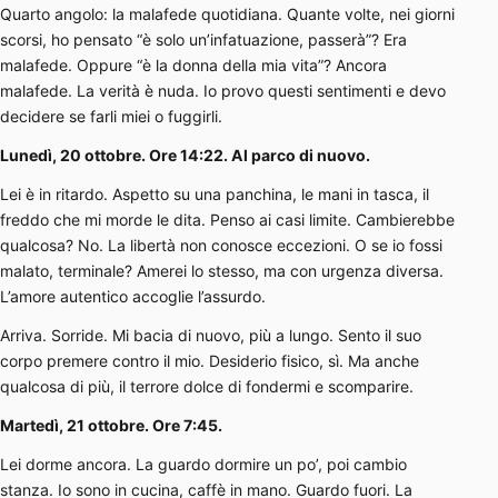
Quarto angolo: la malafede quotidiana. Quante volte, nei giorni
scorsi, ho pensato “è solo un’infatuazione, passerà”? Era
malafede. Oppure “è la donna della mia vita”? Ancora
malafede. La verità è nuda. Io provo questi sentimenti e devo
decidere se farli miei o fuggirli.
Lunedì, 20 ottobre. Ore 14:22. Al parco di nuovo.
Lei è in ritardo. Aspetto su una panchina, le mani in tasca, il
freddo che mi morde le dita. Penso ai casi limite. Cambierebbe
qualcosa? No. La libertà non conosce eccezioni. O se io fossi
malato, terminale? Amerei lo stesso, ma con urgenza diversa.
L’amore autentico accoglie l’assurdo.
Arriva. Sorride. Mi bacia di nuovo, più a lungo. Sento il suo
corpo premere contro il mio. Desiderio fisico, sì. Ma anche
qualcosa di più, il terrore dolce di fondermi e scomparire.
Martedì, 21 ottobre. Ore 7:45.
Lei dorme ancora. La guardo dormire un po’, poi cambio
stanza. Io sono in cucina, caffè in mano. Guardo fuori. La