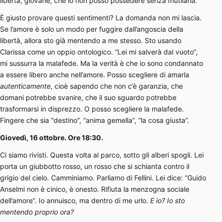
libertà, giovane, che io non posso possedere senza mutilarla.
È giusto provare questi sentimenti? La domanda non mi lascia.
Se l’amore è solo un modo per fuggire dall’angoscia della
libertà, allora sto già mentendo a me stesso. Sto usando
Clarissa come un oppio ontologico. “Lei mi salverà dal vuoto”,
mi sussurra la malafede. Ma la verità è che io sono condannato
a essere libero anche nell’amore. Posso scegliere di amarla
autenticamente
, cioè sapendo che non c’è garanzia, che
domani potrebbe svanire, che il suo sguardo potrebbe
trasformarsi in disprezzo. O posso scegliere la malafede.
Fingere che sia “destino”, “anima gemella”, “la cosa giusta”.
Giovedì, 16 ottobre. Ore 18:30.
Ci siamo rivisti. Questa volta al parco, sotto gli alberi spogli. Lei
porta un giubbotto rosso, un rosso che si schianta contro il
grigio del cielo. Camminiamo. Parliamo di Fellini. Lei dice: “Guido
Anselmi non è cinico, è onesto. Rifiuta la menzogna sociale
dell’amore”. Io annuisco, ma dentro di me urlo.
E io? Io sto
mentendo proprio ora?