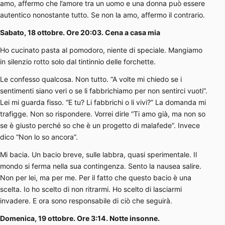
amo, affermo che l’amore tra un uomo e una donna può essere
autentico nonostante tutto. Se non la amo, affermo il contrario.
Sabato, 18 ottobre. Ore 20:03. Cena a casa mia
Ho cucinato pasta al pomodoro, niente di speciale. Mangiamo
in silenzio rotto solo dal tintinnio delle forchette.
Le confesso qualcosa. Non tutto. “A volte mi chiedo se i
sentimenti siano veri o se li fabbrichiamo per non sentirci vuoti”.
Lei mi guarda fisso. “E tu? Li fabbrichi o li vivi?” La domanda mi
trafigge. Non so rispondere. Vorrei dirle “Ti amo già, ma non so
se è giusto perché so che è un progetto di malafede”. Invece
dico “Non lo so ancora”.
Mi bacia. Un bacio breve, sulle labbra, quasi sperimentale. Il
mondo si ferma nella sua contingenza. Sento la nausea salire.
Non per lei, ma per me. Per il fatto che questo bacio è una
scelta. Io ho scelto di non ritrarmi. Ho scelto di lasciarmi
invadere. E ora sono responsabile di ciò che seguirà.
Domenica, 19 ottobre. Ore 3:14. Notte insonne.