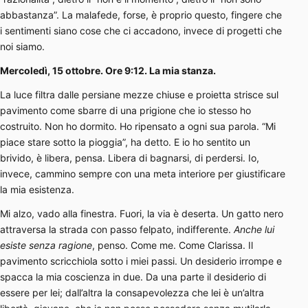
abbastanza”. La malafede, forse, è proprio questo, fingere che
i sentimenti siano cose che ci accadono, invece di progetti che
noi siamo.
Mercoledì, 15 ottobre. Ore 9:12. La mia stanza.
La luce filtra dalle persiane mezze chiuse e proietta strisce sul
pavimento come sbarre di una prigione che io stesso ho
costruito. Non ho dormito. Ho ripensato a ogni sua parola. “Mi
piace stare sotto la pioggia”, ha detto. E io ho sentito un
brivido, è libera, pensa. Libera di bagnarsi, di perdersi. Io,
invece, cammino sempre con una meta interiore per giustificare
la mia esistenza.
Mi alzo, vado alla finestra. Fuori, la via è deserta. Un gatto nero
attraversa la strada con passo felpato, indifferente.
Anche lui
esiste senza ragione
, penso. Come me. Come Clarissa. Il
pavimento scricchiola sotto i miei passi. Un desiderio irrompe e
spacca la mia coscienza in due. Da una parte il desiderio di
essere per lei; dall’altra la consapevolezza che lei è un’altra