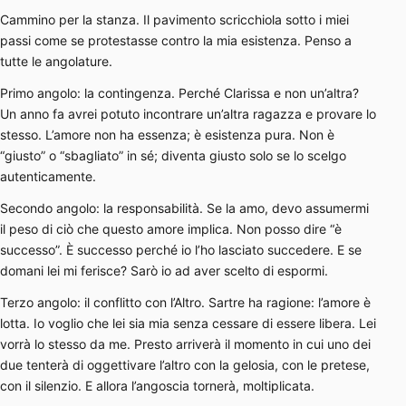
Cammino per la stanza. Il pavimento scricchiola sotto i miei
passi come se protestasse contro la mia esistenza. Penso a
tutte le angolature.
Primo angolo: la contingenza. Perché Clarissa e non un’altra?
Un anno fa avrei potuto incontrare un’altra ragazza e provare lo
stesso. L’amore non ha essenza; è esistenza pura. Non è
“giusto” o “sbagliato” in sé; diventa giusto solo se lo scelgo
autenticamente.
Secondo angolo: la responsabilità. Se la amo, devo assumermi
il peso di ciò che questo amore implica. Non posso dire “è
successo”. È successo perché io l’ho lasciato succedere. E se
domani lei mi ferisce? Sarò io ad aver scelto di espormi.
Terzo angolo: il conflitto con l’Altro. Sartre ha ragione: l’amore è
lotta. Io voglio che lei sia mia senza cessare di essere libera. Lei
vorrà lo stesso da me. Presto arriverà il momento in cui uno dei
due tenterà di oggettivare l’altro con la gelosia, con le pretese,
con il silenzio. E allora l’angoscia tornerà, moltiplicata.