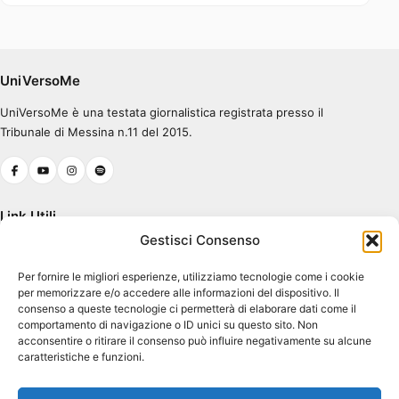
Errore nel caricamento.
Ascolta su Spotify
UniVersoMe
UniVersoMe è una testata giornalistica registrata presso il
0:00
0:30
Tribunale di Messina n.11 del 2015.
Link Utili
Gestisci Consenso
Chi Siamo
Per fornire le migliori esperienze, utilizziamo tecnologie come i cookie
Cookie Policy (UE)
per memorizzare e/o accedere alle informazioni del dispositivo. Il
Terms & Conditions
consenso a queste tecnologie ci permetterà di elaborare dati come il
comportamento di navigazione o ID unici su questo sito. Non
acconsentire o ritirare il consenso può influire negativamente su alcune
caratteristiche e funzioni.
Contatti
Piazza Pugliatti, 1