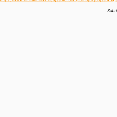
https://www.vaticannews.va/it/santo-del-giorno/02/05/sant-ag
Sabri