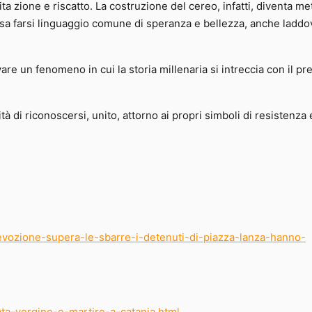
ita zione e riscatto. La costruzione del cereo, infatti, diventa me
sa farsi linguaggio comune di speranza e bellezza, anche laddo
are un fenomeno in cui la storia millenaria si intreccia con il pr
tà di riconoscersi, unito, attorno ai propri simboli di resistenza 
devozione-supera-le-sbarre-i-detenuti-di-piazza-lanza-hanno-