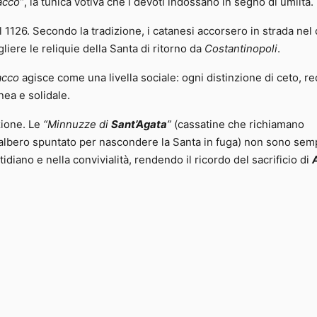
acco”
, la tunica votiva che i devoti indossano in segno di umiltà.
l 1126. Secondo la tradizione, i catanesi accorsero in strada nel
liere le reliquie della Santa di ritorno da
Costantinopoli
.
acco
agisce come una livella sociale: ogni distinzione di ceto, re
ea e solidale.
zione. Le
“Minnuzze di
Sant’Agata
”
(cassatine che richiamano
’albero spuntato per nascondere la Santa in fuga) non sono semp
idiano e nella convivialità, rendendo il ricordo del sacrificio di