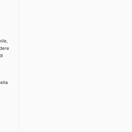
ile
,
edere
di
ella