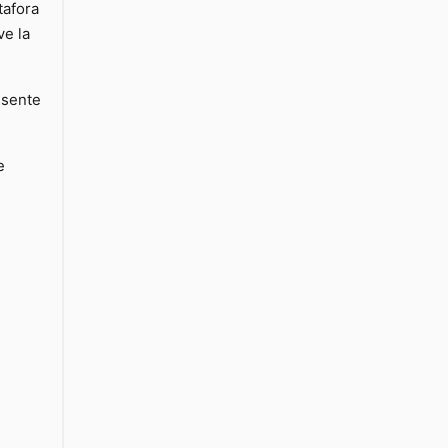
tafora
ve la
esente
e