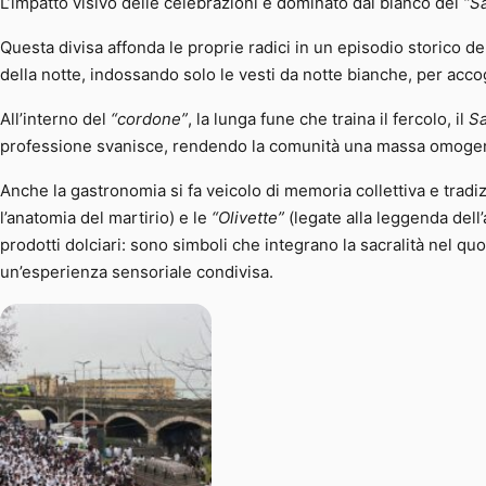
L’impatto visivo delle celebrazioni è dominato dal bianco del
“S
Questa divisa affonda le proprie radici in un episodio storico de
della notte, indossando solo le vesti da notte bianche, per accog
All’interno del
“cordone”
, la lunga fune che traina il fercolo, il
S
professione svanisce, rendendo la comunità una massa omogen
Anche la gastronomia si fa veicolo di memoria collettiva e tradi
l’anatomia del martirio) e le
“Olivette”
(legate alla leggenda dell
prodotti dolciari: sono simboli che integrano la sacralità nel quot
un’esperienza sensoriale condivisa.