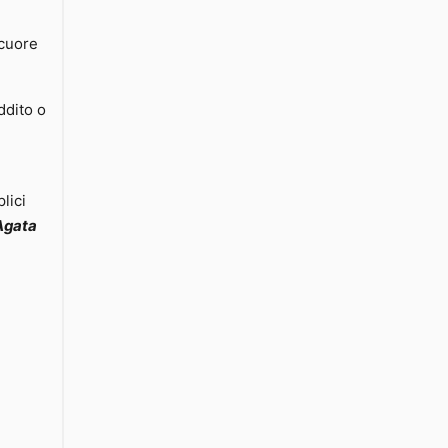
 cuore
ddito o
lici
Agata