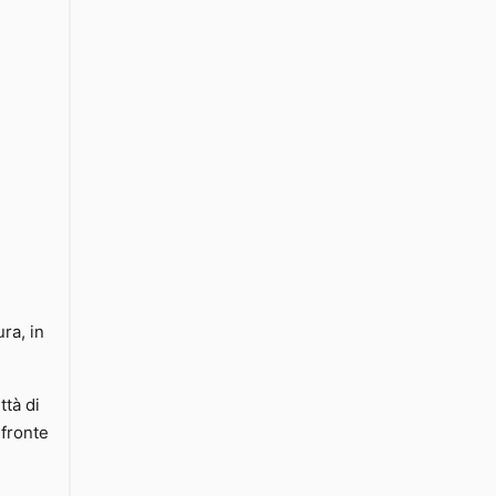
ura, in
ttà di
 fronte