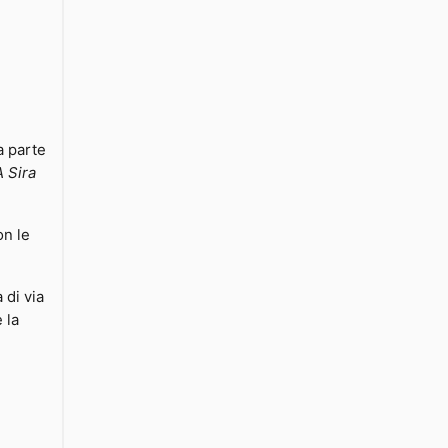
 parte
A Sira
n le
 di via
 la