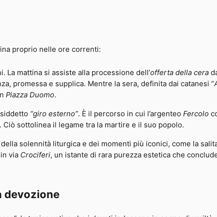
na proprio nelle ore correnti:
ni. La mattina si assiste alla processione dell’
offerta della cera
da
cenza, promessa e supplica. Mentre la sera, definita dai catanesi “
in
Piazza Duomo
.
osiddetto
“giro esterno”
. È il percorso in cui l’argenteo
Fercolo
co
. Ciò sottolinea il legame tra la martire e il suo popolo.
 della solennità liturgica e dei momenti più iconici, come la salita
in via
Crociferi
, un istante di rara purezza estetica che conclude
a
devozione