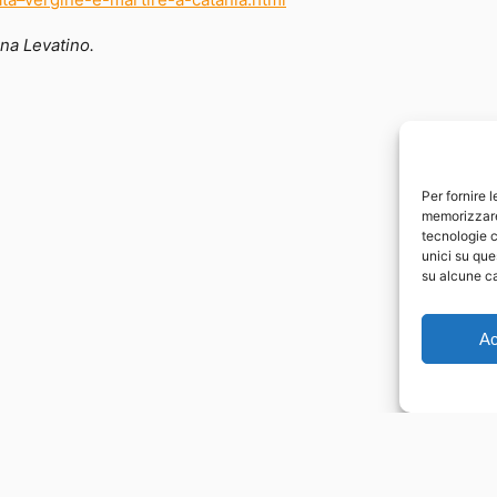
ata–vergine-e-martire-a-catania.html
na Levatino.
Per fornire 
memorizzare 
tecnologie c
unici su que
su alcune ca
Ac