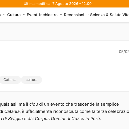
Ultima modifica: 7 Agosto 2026 - 12:00
à
Cultura
Eventi
Inchiostro
Recensioni
Scienza & Salute
Vit
05/0
Catania
cultura
ualsiasi, ma il
clou
di un evento che trascende la semplice
 di
Catania
, è ufficialmente riconosciuta come la terza celebrazi
 di Siviglia
e dal
Corpus Domini di Cuzco in Perù
.