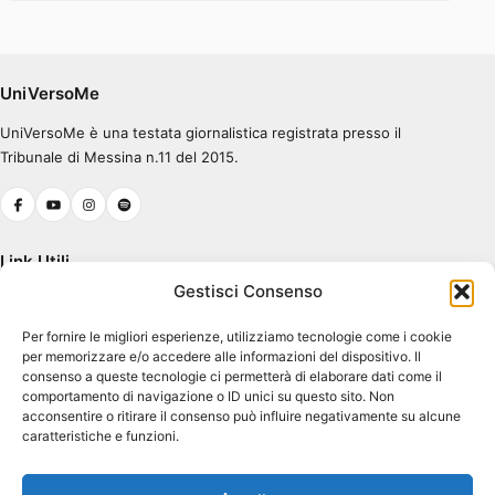
Errore nel caricamento.
Ascolta su Spotify
UniVersoMe
UniVersoMe è una testata giornalistica registrata presso il
0:00
0:30
Tribunale di Messina n.11 del 2015.
Link Utili
Gestisci Consenso
Chi Siamo
Per fornire le migliori esperienze, utilizziamo tecnologie come i cookie
Cookie Policy (UE)
per memorizzare e/o accedere alle informazioni del dispositivo. Il
Terms & Conditions
consenso a queste tecnologie ci permetterà di elaborare dati come il
comportamento di navigazione o ID unici su questo sito. Non
acconsentire o ritirare il consenso può influire negativamente su alcune
caratteristiche e funzioni.
Contatti
Piazza Pugliatti, 1