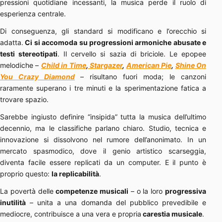
pressioni quotidiane incessanti, la musica perde il ruolo di
esperienza centrale.
Di conseguenza, gli standard si modificano e l’orecchio si
adatta.
Ci si accomoda su progressioni armoniche abusate e
testi stereotipati
. Il cervello si sazia di briciole. Le epopee
melodiche –
Child in Time
,
Stargazer
,
American Pie
,
Shine On
You Crazy Diamond
– risultano fuori moda; le canzoni
raramente superano i tre minuti e la sperimentazione fatica a
trovare spazio.
Sarebbe ingiusto definire “insipida” tutta la musica dell’ultimo
decennio, ma le classifiche parlano chiaro. Studio, tecnica e
innovazione si dissolvono nel rumore dell’anonimato. In un
mercato spasmodico, dove il genio artistico scarseggia,
diventa facile essere replicati da un computer. E il punto è
proprio questo:
la replicabilità
.
La povertà delle
competenze musicali
– o la loro
progressiva
inutilità
– unita a una domanda del pubblico prevedibile e
mediocre, contribuisce a una vera e propria
carestia musicale
.