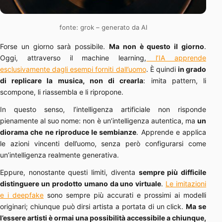
fonte: grok – generato da AI
Forse un giorno sarà possibile.
Ma non è questo il giorno
.
Oggi, attraverso il machine learning,
l’IA apprende
esclusivamente dagli esempi forniti dall’uomo
. È quindi
in grado
di replicare la musica, non di crearla
: imita pattern, li
scompone, li riassembla e li ripropone.
In questo senso, l’intelligenza artificiale non risponde
pienamente al suo nome: non è un’intelligenza autentica, ma
un
diorama che ne riproduce le sembianze
. Apprende e applica
le azioni vincenti dell’uomo, senza però configurarsi come
un’intelligenza realmente generativa.
Eppure, nonostante questi limiti, diventa
sempre più difficile
distinguere un prodotto umano da uno virtuale
.
Le imitazioni
e i deepfake
sono sempre più accurati e prossimi ai modelli
originari; chiunque può dirsi artista a portata di un click.
Ma se
l’essere artisti è ormai una possibilità accessibile a chiunque,