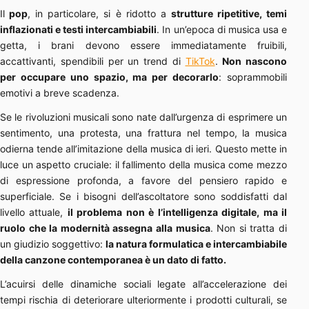
Il
pop
, in particolare, si è ridotto a
strutture ripetitive, temi
inflazionati e testi intercambiabili
. In un’epoca di musica usa e
getta, i brani devono essere immediatamente fruibili,
accattivanti, spendibili per un trend di
TikTok
.
Non nascono
per occupare uno spazio, ma per decorarlo
: soprammobili
emotivi a breve scadenza.
Se le rivoluzioni musicali sono nate dall’urgenza di esprimere un
sentimento, una protesta, una frattura nel tempo, la musica
odierna tende all’imitazione della musica di ieri. Questo mette in
luce un aspetto cruciale: il fallimento della musica come mezzo
di espressione profonda, a favore del pensiero rapido e
superficiale. Se i bisogni dell’ascoltatore sono soddisfatti dal
livello attuale,
il problema non è l’intelligenza digitale, ma il
ruolo che la modernità assegna alla musica
. Non si tratta di
un giudizio soggettivo:
la natura formulatica e intercambiabile
della canzone contemporanea è un dato di fatto.
L’acuirsi delle dinamiche sociali legate all’accelerazione dei
tempi rischia di deteriorare ulteriormente i prodotti culturali, se