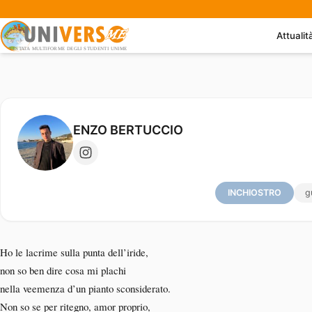
Attualit
La guerra m’ha ucciso la pace
ENZO BERTUCCIO
INCHIOSTRO
g
Ho le lacrime sulla punta dell’iride,
non so ben dire cosa mi plachi
nella veemenza d’un pianto sconsiderato.
Non so se per ritegno, amor proprio,