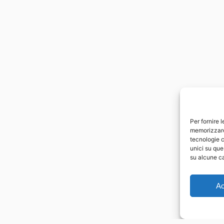
Per fornire 
memorizzare 
tecnologie c
unici su que
su alcune ca
Ac