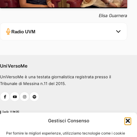
Elisa Guarnera
Radio UVM
Errore nel caricamento.
Ascolta su Spotify
UniVersoMe
UniVersoMe è una testata giornalistica registrata presso il
0:00
0:30
Tribunale di Messina n.11 del 2015.
Link Utili
Gestisci Consenso
Chi Siamo
Per fornire le migliori esperienze, utilizziamo tecnologie come i cookie
Cookie Policy (UE)