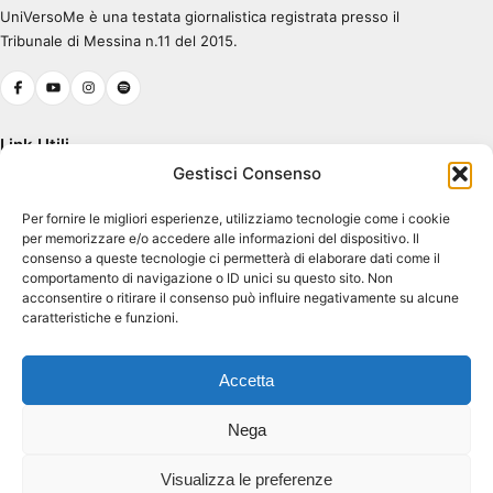
UniVersoMe è una testata giornalistica registrata presso il
0:00
0:30
Tribunale di Messina n.11 del 2015.
Link Utili
Gestisci Consenso
Chi Siamo
Per fornire le migliori esperienze, utilizziamo tecnologie come i cookie
Cookie Policy (UE)
per memorizzare e/o accedere alle informazioni del dispositivo. Il
Terms & Conditions
consenso a queste tecnologie ci permetterà di elaborare dati come il
comportamento di navigazione o ID unici su questo sito. Non
acconsentire o ritirare il consenso può influire negativamente su alcune
caratteristiche e funzioni.
Contatti
Piazza Pugliatti, 1
Accetta
98122 Messina ME
Dir. Resp. Antonio Tavilla
Nega
atavilla@unime.it
Coordinatore Progetto Gaetano Aspa
Visualizza le preferenze
gaspa@unime.it