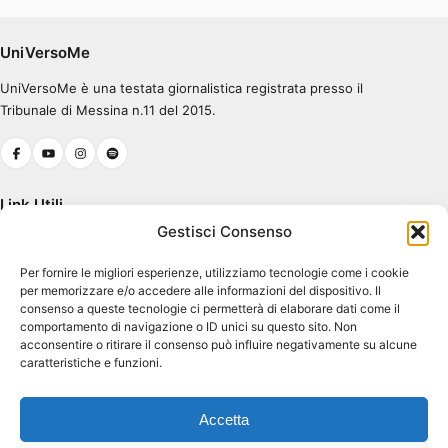
Errore nel caricamento.
Ascolta su Spotify
UniVersoMe
UniVersoMe è una testata giornalistica registrata presso il
0:00
0:30
Tribunale di Messina n.11 del 2015.
Link Utili
Gestisci Consenso
Chi Siamo
Per fornire le migliori esperienze, utilizziamo tecnologie come i cookie
Cookie Policy (UE)
per memorizzare e/o accedere alle informazioni del dispositivo. Il
Terms & Conditions
consenso a queste tecnologie ci permetterà di elaborare dati come il
comportamento di navigazione o ID unici su questo sito. Non
acconsentire o ritirare il consenso può influire negativamente su alcune
caratteristiche e funzioni.
Contatti
Piazza Pugliatti, 1
Accetta
98122 Messina ME
Dir. Resp. Antonio Tavilla