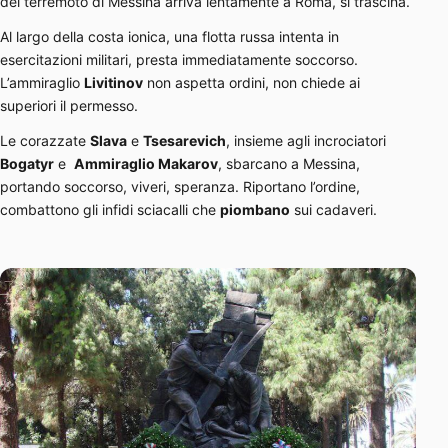
del terremoto di Messina arriva lentamente a Roma, si trascina.
Al largo della costa ionica, una flotta russa intenta in
esercitazioni militari, presta immediatamente soccorso.
L’ammiraglio
Livitinov
non aspetta ordini, non chiede ai
superiori il permesso.
Le corazzate
Slava
e
Tsesarevich
, insieme agli incrociatori
Bogatyr
e
Ammiraglio Makarov
, sbarcano a Messina,
portando soccorso, viveri, speranza. Riportano l’ordine,
combattono gli infidi sciacalli che
piombano
sui cadaveri.