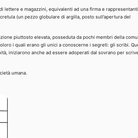
o di lettere e magazzini, equivalenti ad una firma e rappresentant
cretula (un pezzo globulare di argilla, posto sull’apertura del
one piuttosto elevata, posseduta da pochi membri della comun
oro i quali erano gli unici a conoscerne i segreti: gli scribi. Qu
nità, iniziarono anche ad essere adoperati dal sovrano per scriv
ocietà umana.