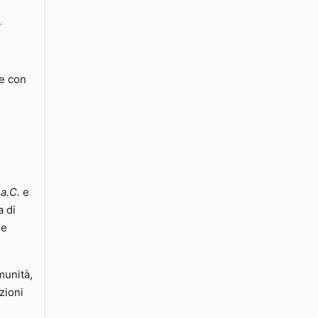
.
ne con
a.C.
e
a di
he
munità,
zioni