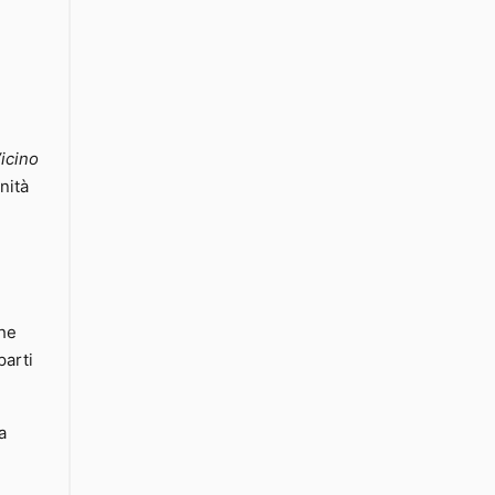
icino
nità
che
parti
ia