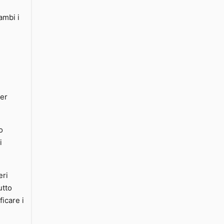
ambi i
per
o
i
eri
utto
ficare i