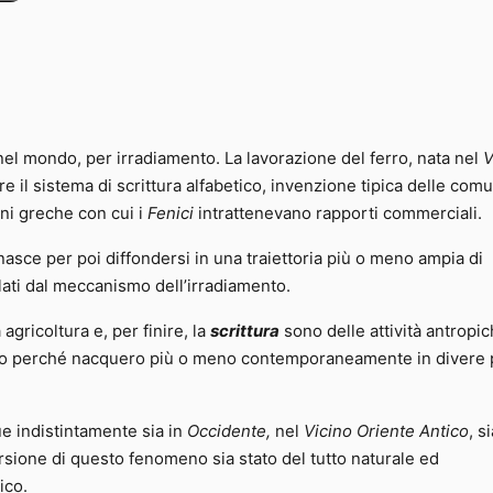
 nel mondo, per irradiamento. La lavorazione del ferro, nata nel
V
e il sistema di scrittura alfabetico, invenzione tipica delle comu
oni greche con cui i
Fenici
intrattenevano rapporti commerciali.
ce per poi diffondersi in una traiettoria più o meno ampia di
ti dal meccanismo dell’irradiamento.
gricoltura e, per finire, la
scrittura
sono delle attività antropi
rio perché nacquero più o meno contemporaneamente in divere 
 indistintamente sia in
Occidente,
nel
Vicino Oriente Antico
, s
sione di questo fenomeno sia stato del tutto naturale ed
ico.