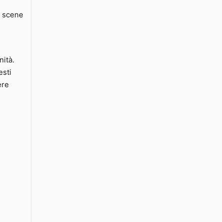
i scene
ità.
esti
ere