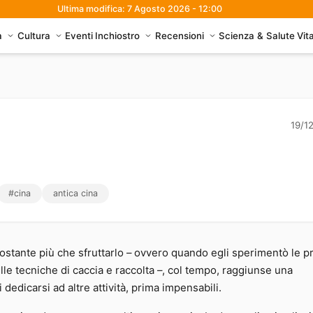
Ultima modifica: 7 Agosto 2026 - 12:00
à
Cultura
Eventi
Inchiostro
Recensioni
Scienza & Salute
Vit
riente ed Occidente
19/1
#cina
antica cina
rcostante più che sfruttarlo – ovvero quando egli sperimentò le p
lle tecniche di caccia e raccolta –, col tempo, raggiunse una
dedicarsi ad altre attività, prima impensabili.