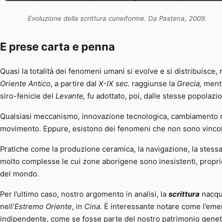
Evoluzione della scrittura cuneiforme. Da Pastena, 2009
.
E prese carta e penna
Quasi la totalità dei fenomeni umani si evolve e si distribuisce,
Oriente Antico
, a partire dal
X-IX sec.
raggiunse la
Grecia,
mentr
siro-fenicie del
Levante,
fu adottato, poi, dalle stesse popolazi
Qualsiasi meccanismo, innovazione tecnologica, cambiamento nas
movimento. Eppure, esistono dei fenomeni che non sono vincola
Pratiche come la produzione ceramica, la navigazione, la stessa a
molto complesse le cui zone aborigene sono inesistenti, prop
del mondo.
Per l’ultimo caso, nostro argomento in analisi, la
scrittura
nacque
nell’
Estremo Oriente
, in
Cina.
È interessante notare come l’emer
indipendente, come se fosse parte del nostro patrimonio genet