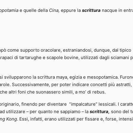
opotamia
e quelle della
Cina,
eppure la
scrittura
nacque in entr
ppò come supporto oracolare, estraniandosi, dunque, dal tipico
apaci di tartarughe e scapole bovine, utilizzati dagli sciamani 
 si svilupparono la scrittura maya, egizia e mesopotamica. Furon
arole. Successivamente, per poter indicare concetti più astratti, 
che altri foni che suonassero simili, a mo’ di rebus.
originario, finendo per diventare “impalcature” lessicali. I caratt
ad utilizzare – per quanto ne sappiamo – la
scrittura,
sono del t
ng Kong
. Essi, infatti, erano utilizzati per fissare e, forse, intensi