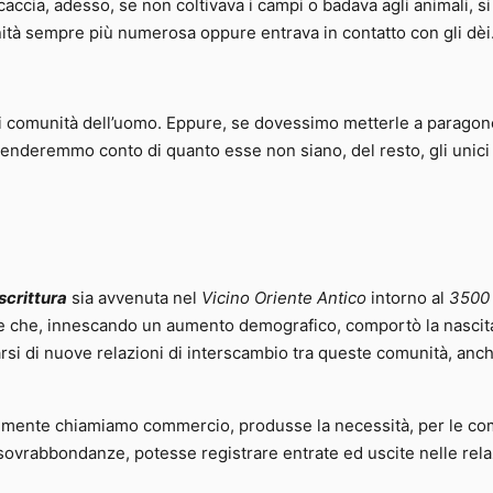
caccia, adesso, se non coltivava i campi o badava agli animali, si
nità sempre più numerosa oppure entrava in contatto con gli dèi
ndi comunità dell’uomo. Eppure, se dovessimo metterle a parago
renderemmo conto di quanto esse non siano, del resto, gli unici
scrittura
sia avvenuta nel
Vicino Oriente Antico
intorno al
3500 
re che, innescando un aumento demografico, comportò la nascit
earsi di nuove relazioni di interscambio tra queste comunità, anc
nemente chiamiamo commercio, produsse la necessità, per le co
e sovrabbondanze, potesse registrare entrate ed uscite nelle rela