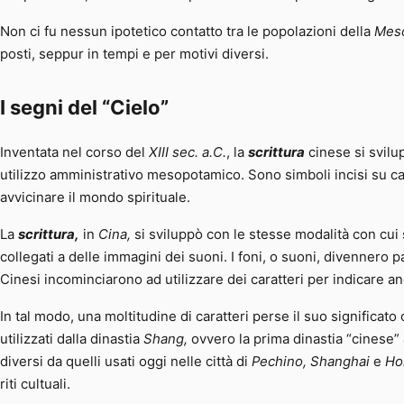
Non ci fu nessun ipotetico contatto tra le popolazioni della
Mes
posti, seppur in tempi e per motivi diversi.
I segni del “Cielo”
Inventata nel corso del
XIII sec. a.C.
, la
scrittura
cinese si svilu
utilizzo amministrativo mesopotamico. Sono simboli incisi su car
avvicinare il mondo spirituale.
La
scrittura,
in
Cina,
si sviluppò con le stesse modalità con cui
collegati a delle immagini dei suoni. I foni, o suoni, divennero p
Cinesi incominciarono ad utilizzare dei caratteri per indicare an
In tal modo, una moltitudine di caratteri perse il suo significato 
utilizzati dalla dinastia
Shang,
ovvero la prima dinastia “cinese” 
diversi da quelli usati oggi nelle città di
Pechino, Shanghai
e
Ho
riti cultuali.