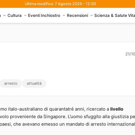
Ultima modifica: 7 Agosto 2026 - 12:00
à
Cultura
Eventi
Inchiostro
Recensioni
Scienza & Salute
Vit
icercato in tutto il mondo
21/1
arresto
attualità
omo italo-australiano di quarantatré anni, ricercato a
livello
n volo proveniente da Singapore. L’uomo sfuggito alla giustizia p
rsi paesi, che avevano emesso un mandato di arresto internaziona