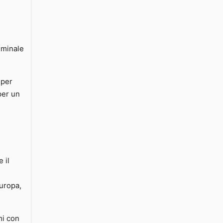
iminale
 per
 per un
 il
Europa,
mi con