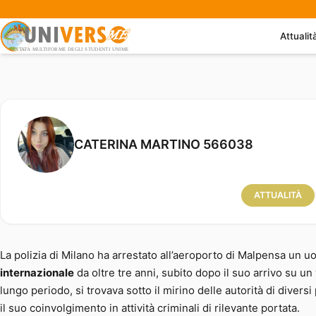
Attualit
Arrestato a Malpensa truffatore r
CATERINA MARTINO 566038
ATTUALITÀ
La polizia di Milano ha arrestato all’aeroporto di Malpensa un u
internazionale
da oltre tre anni, subito dopo il suo arrivo su u
lungo periodo, si trovava sotto il mirino delle autorità di dive
il suo coinvolgimento in attività criminali di rilevante portata.