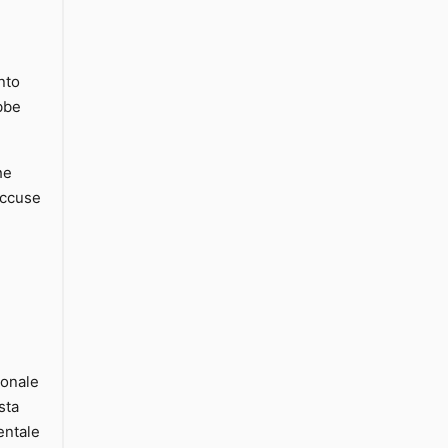
nto
ebbe
he
accuse
ionale
sta
entale