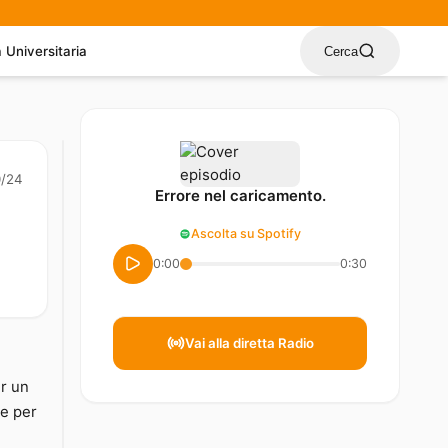
a Universitaria
Cerca
0/24
Errore nel caricamento.
Ascolta su Spotify
0:00
0:30
Vai alla diretta Radio
er un
le per