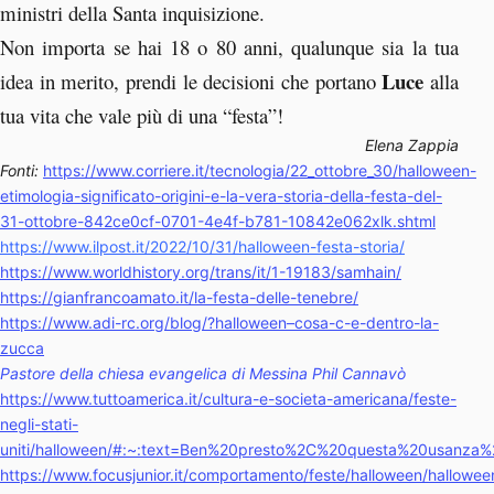
ministri della Santa inquisizione.
Non importa se hai 18 o 80 anni, qualunque sia la tua
Luce
idea in merito, prendi le decisioni che portano
alla
tua vita che vale più di una “festa”!
Elena Zappia
Fonti:
https://www.corriere.it/tecnologia/22_ottobre_30/halloween-
etimologia-significato-origini-e-la-vera-storia-della-festa-del-
31-ottobre-842ce0cf-0701-4e4f-b781-10842e062xlk.shtml
https://www.ilpost.it/2022/10/31/halloween-festa-storia/
https://www.worldhistory.org/trans/it/1-19183/samhain/
https://gianfrancoamato.it/la-festa-delle-tenebre/
https://www.adi-rc.org/blog/?halloween–cosa-c-e-dentro-la-
zucca
Pastore della chiesa evangelica di Messina Phil Cannavò
https://www.tuttoamerica.it/cultura-e-societa-americana/feste-
negli-stati-
uniti/halloween/#:~:text=Ben%20presto%2C%20questa%20usanza%
https://www.focusjunior.it/comportamento/feste/halloween/hallowee