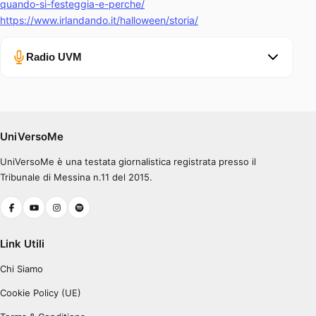
quando-si-festeggia-e-perche/
https://www.irlandando.it/halloween/storia/
Radio UVM
Errore nel caricamento.
Ascolta su Spotify
UniVersoMe
UniVersoMe è una testata giornalistica registrata presso il
0:00
0:30
Tribunale di Messina n.11 del 2015.
Link Utili
Chi Siamo
Cookie Policy (UE)