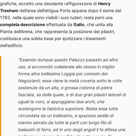
grafiche, eccetto una desolante raffigurazione di
Henry
Tresham
dell’area dell’attigua Porta appena dopo il sisma del
1783, nella quale sono visibili i suoi ruderi; resta però una
completa descrizione
effettuata da
Gallo
, che unita alla
Pianta dell’Arena, che rappresenta la posizione dei pilastri,
costituisce una solida base per ipotizzare i lineamenti
dell’edificio:
“Essendo dunque questo Palazzo passato ad altro
uso, si accomodò collaterale allo stesso in miglior
forma altra bellissima Loggia per comodo dei
Negozianti; essa viene la metà coverta sotto le volte
sostenute da un alta, e grossa colonna di pietra
fasciata, sù della quale, e di due gran pilastri laterali di
ugual la-voro, si appoggiano due archi, che
sostengono la fabbrica superiore. Resta essa tutta
circondata da un bellissimo, e spazioso sedile di
marmo serrato da tutte le parti con lungo filo di
balaustri di ferro, ed in uno degli angoli li fa difesa una