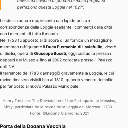
bellissima colonna di porfido di molto pregio. Si
perfezionò questa Loggia nel 1627”.
Lo stesso autore rappresenta una lapide posta in
corrispondenza della Loggia esaltante i commerci della città
con i mercanti di tutto il mondo.
Nel 1753 fu apposto al di sopra di un fornice un medaglione
marmoreo raffigurante il
Duca Eustachio
di Laviefuille
, vicerè
di Sicilia, opera di
Giuseppe Buceti
, oggi costudita presso i
depositi del Museo e fino al 2002 collocata presso il Palazzo
dell’INA.
Il terremoto del 1783 danneggiò gravemente la Loggia, le cui
rovine rimasero visibili fino al 1810, quando vennero demolite
per far posto al nuovo Palazzo Municipale.
Henry Tresham, The Devastation of the Earthquake at Messina,
Sicily, particolare delle rovine della Loggia dei Mercanti, 1783 –
Fonte: ©Luciano Giannone, 2021
Porta della Dogana Vecchia