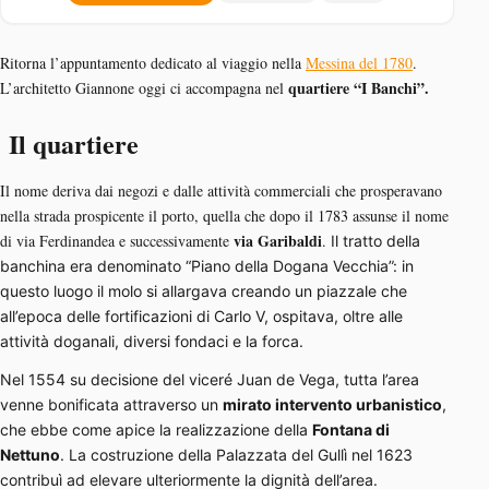
Ritorna l’appuntamento dedicato al viaggio nella
Messina del 1780
.
quartiere “I Banchi”.
L’architetto Giannone oggi ci accompagna nel
Il quartiere
Il nome deriva dai negozi e dalle attività commerciali che prosperavano
nella strada prospicente il porto, quella che dopo il 1783 assunse il nome
via Garibaldi
di via Ferdinandea e successivamente
.
Il tratto della
banchina era denominato “Piano della Dogana Vecchia”: in
questo luogo il molo si allargava creando un piazzale che
all’epoca delle fortificazioni di Carlo V, ospitava, oltre alle
attività doganali, diversi fondaci e la forca.
Nel 1554 su decisione del viceré Juan de Vega, tutta l’area
venne bonificata attraverso un
mirato intervento urbanistico
,
che ebbe come apice la realizzazione della
Fontana di
Nettuno
. La costruzione della Palazzata del Gullì nel 1623
contribuì ad elevare ulteriormente la dignità dell’area.