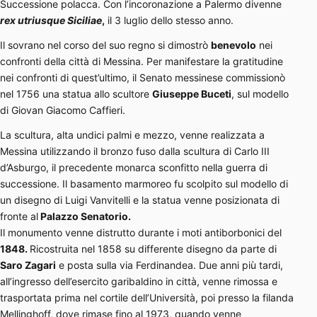
Successione polacca. Con l’incoronazione a Palermo divenne
rex utriusque Siciliae
,
il 3 luglio dello stesso anno.
Il sovrano nel corso del suo regno si dimostrò
benevolo
nei
confronti della città di Messina. Per manifestare la gratitudine
nei confronti di quest’ultimo, il Senato messinese commissionò
nel 1756 una statua allo scultore
Giuseppe Buceti
, sul modello
di Giovan Giacomo Caffieri.
La scultura, alta undici palmi e mezzo, venne realizzata a
Messina utilizzando il bronzo fuso dalla scultura di Carlo III
d’Asburgo, il precedente monarca sconfitto nella guerra di
successione. Il basamento marmoreo fu scolpito sul modello di
un disegno di Luigi Vanvitelli e la statua venne posizionata di
fronte al
Palazzo Senatorio.
Il monumento venne distrutto durante i moti antiborbonici del
1848.
Ricostruita nel 1858 su differente disegno da parte di
Saro Zagari
e posta sulla via Ferdinandea. Due anni più tardi,
all’ingresso dell’esercito garibaldino in città, venne rimossa e
trasportata prima nel cortile dell’Università, poi presso la filanda
Mellinghoff, dove rimase fino al 1973, quando venne