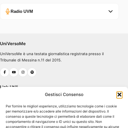
Radio UVM
Errore nel caricamento.
Ascolta su Spotify
UniVersoMe
UniVersoMe è una testata giornalistica registrata presso il
0:00
0:30
Tribunale di Messina n.11 del 2015.
Link Utili
Gestisci Consenso
Chi Siamo
Per fornire le migliori esperienze, utilizziamo tecnologie come i cookie
Cookie Policy (UE)
per memorizzare e/o accedere alle informazioni del dispositivo. Il
Terms & Conditions
consenso a queste tecnologie ci permetterà di elaborare dati come il
comportamento di navigazione o ID unici su questo sito. Non
acconsentire o ritirare il consenso può influire negativamente su alcune