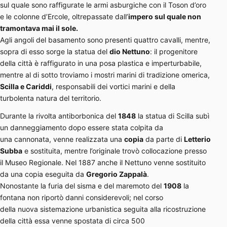
sul quale sono raffigurate le armi asburgiche con il Toson d’oro
e le colonne d’Ercole, oltrepassate dall’
impero sul quale non
tramontava mai il sole.
Agli angoli del basamento sono presenti quattro cavalli, mentre,
sopra di esso sorge la statua del
dio Nettuno
: il progenitore
della città è raffigurato in una posa plastica e imperturbabile,
mentre al di sotto troviamo i mostri marini di tradizione omerica,
Scilla e Cariddi
, responsabili dei vortici marini e della
turbolenta natura del territorio.
Durante la rivolta antiborbonica del
1848
la statua di Scilla subì
un danneggiamento dopo essere stata colpita da
una cannonata, venne realizzata una
copia
da parte di
Letterio
Subba
e sostituita, mentre l’originale trovò collocazione presso
il Museo Regionale. Nel 1887 anche il Nettuno venne sostituito
da una copia eseguita da
Gregorio Zappalà
.
Nonostante la furia del sisma e del maremoto del
1908
la
fontana non riportò danni considerevoli; nel corso
della nuova sistemazione urbanistica seguita alla ricostruzione
della città essa venne spostata di circa 500