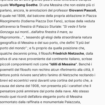
quale
Wolfgang Goethe
. Di una Messina che non esiste più ci
parlano, ancora, le annotazioni del professor
Giovanni Pascoli
,
il quale nel 1898, dal balcone della propria abitazione in Piazza
Risorgimento (l’odierna Piazza Don Fano), scrisse della veduta
attraverso la finestra di Palazzo Sturiale: “
Si vede il forte
Gonzaga sui monti…dall’altra finestra il mare, su
l’Aspromonte…”
, tessendo gli elogi della straordinaria natura
geografica di Messina e del suo porto, che definì
“il più bel
porto del mondo”
; e fu proprio da quella posizione che,
qualche decennio prima, il filosofo
Friedrich Nietzsche
, dalla
stiva di una nave proveniente dal continente italiano, scrisse
piccoli componimenti noti come
“Idilli di Messina”
. Benché i
poemetti del filosofo non rechino alcun riferimento alla città, il
lettore potrà rivivere senz’altro l’animo di Nietzsche recitando i
brevi ed eccentrici versi davanti una cortina del porto che, a
causa del sisma del 1908, non presenta più i caratteri che il
pensatore poté ammirare dal ponte della nave. Allo stesso
modo quei ricordi dell’allora elegante porto di Messina
sormontato dalla raffinata e monumentale Palazzata,