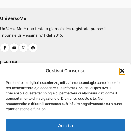
Errore nel caricamento.
Ascolta su Spotify
UniVersoMe
UniVersoMe è una testata giornalistica registrata presso il
0:00
0:30
Tribunale di Messina n.11 del 2015.
Link Utili
Gestisci Consenso
Chi Siamo
Per fornire le migliori esperienze, utilizziamo tecnologie come i cookie
Cookie Policy (UE)
per memorizzare e/o accedere alle informazioni del dispositivo. Il
Terms & Conditions
consenso a queste tecnologie ci permetterà di elaborare dati come il
comportamento di navigazione o ID unici su questo sito. Non
acconsentire o ritirare il consenso può influire negativamente su alcune
caratteristiche e funzioni.
Contatti
Piazza Pugliatti, 1
Accetta
98122 Messina ME