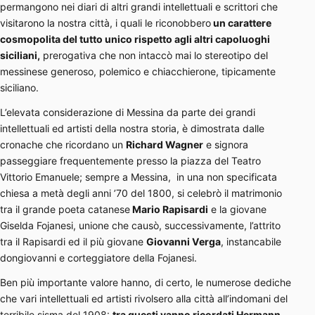
permangono nei diari di altri grandi intellettuali e scrittori che
visitarono la nostra città, i quali le riconobbero
un carattere
cosmopolita del tutto unico rispetto agli altri capoluoghi
siciliani,
prerogativa che non intaccò mai lo stereotipo del
messinese generoso, polemico e chiacchierone, tipicamente
siciliano.
L’elevata considerazione di Messina da parte dei grandi
intellettuali ed artisti della nostra storia, è dimostrata dalle
cronache che ricordano un
Richard Wagner
e signora
passeggiare frequentemente presso la piazza del Teatro
Vittorio Emanuele; sempre a Messina, in una non specificata
chiesa a metà degli anni ’70 del 1800, si celebrò il matrimonio
tra il grande poeta catanese
Mario Rapisardi
e la giovane
Giselda Fojanesi, unione che causò, successivamente, l’attrito
tra il Rapisardi ed il più giovane
Giovanni Verga
, instancabile
dongiovanni e corteggiatore della Fojanesi.
Ben più importante valore hanno, di certo, le numerose dediche
che vari intellettuali ed artisti rivolsero alla città all’indomani del
terribile sisma del 1908:
tra questi vanno ricordati Hermann