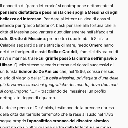
Il concetto di “parco letterario” si contrappone nettamente al
pensiero disfattista e pessimista che spoglia Messina di ogni
bellezza ed interesse.
Per dare al lettore un’idea di cosa si
intende per “parco letterario”, basti pensare alla fortuna che la
città di Messina può vantare quotidianamente nell’affacciarsi
sullo
Stretto di Messina
: proprio tra i due lembi di Sicilia e
Calabria separati da una striscia di mare, l’aedo
Omero
narrò
dei due famigerati mostri
Scilla e Cariddi
, famelici divoratori di
navi e marinai,
tra le cui grinfie passò la ciurma dell’impavido
Ulisse.
Quello stesso scenario ritorna nei ricordi successivi di
un turista
Edmondo De Amicis
che, nel 1866, scrisse nel suo
diario di viaggio della: “
La bella Messina, privilegiata d’una delle
più favorevoli situazioni geografiche del mondo, dove due mari
si congiungono (…)
” – tracciando dei messinesi un profilo
dettagliato degno di riguardo.
La dolce penna di De Amicis, testimone della precoce ripresa
della città dal terribile terremoto che la rase al suolo nel 1783,
segue proprio
l’apocalittica cronaca del disastro sismico
riportata da un altro grande padre della letteratura europea