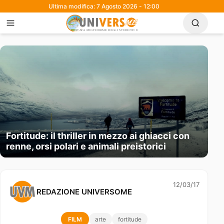
Ultima modifica: 7 Agosto 2026 - 12:00
Fortitude: il thriller in mezzo ai ghiacci con
renne, orsi polari e animali preistorici
12/03/17
REDAZIONE UNIVERSOME
FILM
arte
fortitude