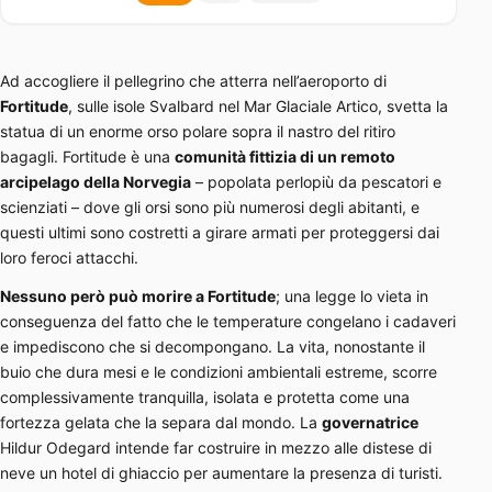
Ad accogliere il pellegrino che atterra nell’aeroporto di
Fortitude
, sulle isole Svalbard nel Mar Glaciale Artico, svetta la
statua di un enorme orso polare sopra il nastro del ritiro
bagagli. Fortitude è una
comunità fittizia di un remoto
arcipelago della Norvegia
– popolata perlopiù da pescatori e
scienziati – dove gli orsi sono più numerosi degli abitanti, e
questi ultimi sono costretti a girare armati per proteggersi dai
loro feroci attacchi.
Nessuno però può morire a Fortitude
; una legge lo vieta in
conseguenza del fatto che le temperature congelano i cadaveri
e impediscono che si decompongano. La vita, nonostante il
buio che dura mesi e le condizioni ambientali estreme, scorre
complessivamente tranquilla, isolata e protetta come una
fortezza gelata che la separa dal mondo. La
governatrice
Hildur Odegard intende far costruire in mezzo alle distese di
neve un hotel di ghiaccio per aumentare la presenza di turisti.