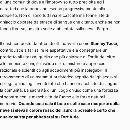
di una comunità dove all’improvviso tutto precipita ed i
caratteri che la popolano escono progressivamente allo
scoperto. Non ci sono tuttavia le cascate ma tonnellate di
ghiaccio colorate da strisce di sangue che citano, anche se non
fanno il verso, un altra serie ambientata sulla neve, Fargo.
Il cast composto da attori di ottimo livello come
Stanley Tucci
,
contribuisce a far salire le aspettative e a consegnare un
prodotto all’altezza; quello che più colpisce di Fortitude, oltre
alle ambientazioni, è il valido mix di mistero e approccio
razionale e scientifico agli accadimenti più inspiegabili. Il
ritrovamento di un mammut preistorico sepolto dal ghiaccio si
collega quindi agli eventi tetri che hanno macchiato di sangue
la comunità. La sacralità di un luogo chiuso come una fortezza
si scontra con le meschinità dell’uomo e le forze naturali
impervie.
Quando così
cala il buio e sulle case ricoperte dalla
neve si eleva il colore rosso dell’aurora boreale è certo che
qualcosa sta per abbattersi su Fortitude.