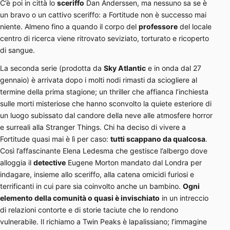
C’è poi in città lo
sceriffo
Dan Anderssen, ma nessuno sa se è
un bravo o un cattivo sceriffo: a Fortitude non è successo mai
niente. Almeno fino a quando il corpo del
professore
del locale
centro di ricerca viene ritrovato seviziato, torturato e ricoperto
di sangue.
La seconda serie (prodotta da
Sky Atlantic
e in onda dal 27
gennaio) è arrivata dopo i molti nodi rimasti da sciogliere al
termine della prima stagione; un thriller che affianca l’inchiesta
sulle morti misteriose che hanno sconvolto la quiete esteriore di
un luogo subissato dal candore della neve alle atmosfere horror
e surreali alla Stranger Things. Chi ha deciso di vivere a
Fortitude quasi mai è lì per caso:
tutti scappano da qualcosa
.
Così l’affascinante Elena Ledesma che gestisce l’albergo dove
alloggia il
detective
Eugene Morton mandato dal Londra per
indagare, insieme allo sceriffo, alla catena omicidi furiosi e
terrificanti in cui pare sia coinvolto anche un bambino.
Ogni
elemento della comunità o quasi è invischiato
in un intreccio
di relazioni contorte e di storie taciute che lo rendono
vulnerabile. Il richiamo a Twin Peaks è lapalissiano; l’immagine