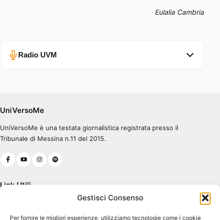
Eulalia Cambria
Radio UVM
Errore nel caricamento.
Ascolta su Spotify
UniVersoMe
UniVersoMe è una testata giornalistica registrata presso il
0:00
0:30
Tribunale di Messina n.11 del 2015.
Link Utili
Gestisci Consenso
Chi Siamo
Per fornire le migliori esperienze, utilizziamo tecnologie come i cookie
Cookie Policy (UE)