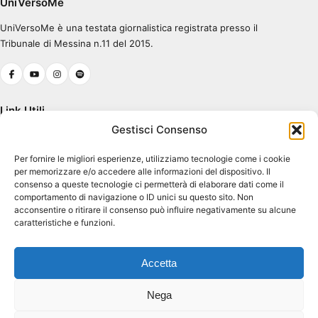
UniVersoMe
UniVersoMe è una testata giornalistica registrata presso il
0:00
0:30
Tribunale di Messina n.11 del 2015.
Link Utili
Gestisci Consenso
Chi Siamo
Per fornire le migliori esperienze, utilizziamo tecnologie come i cookie
Cookie Policy (UE)
per memorizzare e/o accedere alle informazioni del dispositivo. Il
Terms & Conditions
consenso a queste tecnologie ci permetterà di elaborare dati come il
comportamento di navigazione o ID unici su questo sito. Non
acconsentire o ritirare il consenso può influire negativamente su alcune
caratteristiche e funzioni.
Contatti
Piazza Pugliatti, 1
Accetta
98122 Messina ME
Dir. Resp. Antonio Tavilla
Nega
atavilla@unime.it
Coordinatore Progetto Gaetano Aspa