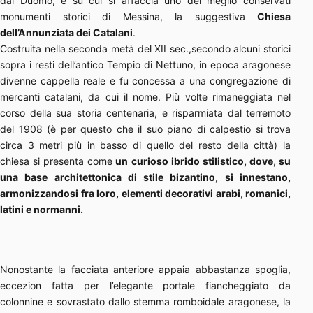
dal Duomo, e su cui si affaccia uno dei meglio conservati
monumenti storici di Messina, la suggestiva
Chiesa
dell’Annunziata dei Catalani
.
Costruita nella seconda metà del XII sec.,secondo alcuni storici
sopra i resti dell’antico Tempio di Nettuno, in epoca aragonese
divenne cappella reale e fu concessa a una congregazione di
mercanti catalani, da cui il nome. Più volte rimaneggiata nel
corso della sua storia centenaria, e risparmiata dal terremoto
del 1908 (è per questo che il suo piano di calpestio si trova
circa 3 metri più in basso di quello del resto della città) la
chiesa si presenta come
un curioso ibrido stilistico, dove, su
una base architettonica di stile bizantino, si innestano,
armonizzandosi fra loro, elementi decorativi arabi, romanici,
latini e normanni.
Nonostante la facciata anteriore appaia abbastanza spoglia,
eccezion fatta per l’elegante portale fiancheggiato da
colonnine e sovrastato dallo stemma romboidale aragonese, la