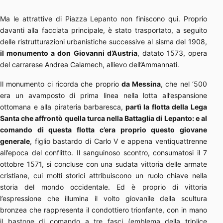
Ma le attrattive di Piazza Lepanto non finiscono qui. Proprio
davanti alla facciata principale, è stato trasportato, a seguito
delle ristrutturazioni urbanistiche successive al sisma del 1908,
il monumento a don Giovanni d’Austria
, datato 1573, opera
del carrarese Andrea Calamech, allievo dell’Ammannati.
Il monumento ci ricorda che proprio
da Messina
, che nel ‘500
era un avamposto di prima linea nella lotta all’espansione
ottomana e alla pirateria barbaresca,
partì la flotta della Lega
Santa che affrontò quella turca nella Battaglia di Lepanto: e al
comando di questa flotta c’era proprio questo giovane
generale
, figlio bastardo di Carlo V e appena ventiquattrenne
all’epoca del conflitto. Il sanguinoso scontro, consumatosi il 7
ottobre 1571, si concluse con una sudata vittoria delle armate
cristiane, cui molti storici attribuiscono un ruolo chiave nella
storia del mondo occidentale. Ed è proprio di vittoria
l’espressione che illumina il volto giovanile della scultura
bronzea che rappresenta il condottiero trionfante, con in mano
il bastone di comando a tre fasci (emblema della triplice